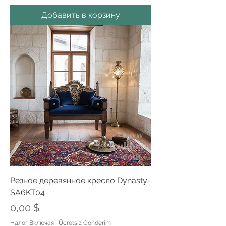
Добавить в корзину
Резное деревянное кресло Dynasty-
SA6KT04
Цена
0,00 $
Налог Включая
|
Ücretsiz Gönderim