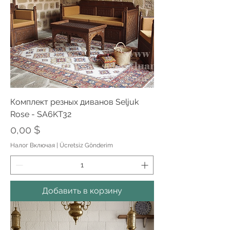
Комплект резных диванов Seljuk
Rose - SA6KT32
Цена
0,00 $
Налог Включая
|
Ücretsiz Gönderim
Добавить в корзину