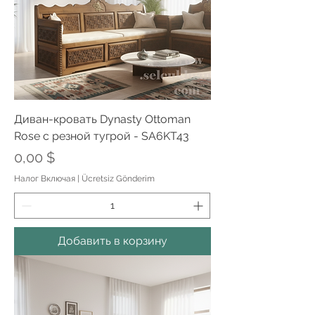
Диван-кровать Dynasty Ottoman
Rose с резной тугрой - SA6KT43
Цена
0,00 $
Налог Включая
|
Ücretsiz Gönderim
Добавить в корзину