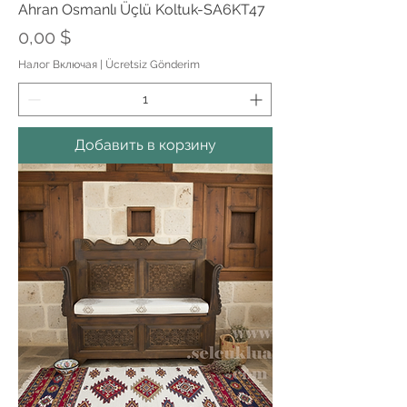
Ahran Osmanlı Üçlü Koltuk-SA6KT47
Цена
0,00 $
Налог Включая
|
Ücretsiz Gönderim
Добавить в корзину