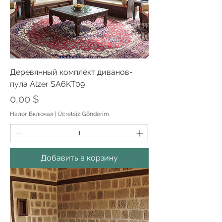
Деревянный комплект диванов-
пула Alzer SA6KT09
Цена
0,00 $
Налог Включая
|
Ücretsiz Gönderim
Добавить в корзину