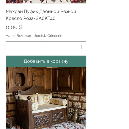
Махран Пуфик Двойной Резной
Кресло Роза-SA6KT46
Цена
0,00 $
Налог Включая
|
Ücretsiz Gönderim
Добавить в корзину