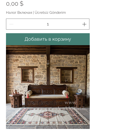
Цена
0,00 $
Налог Включая
|
Ücretsiz Gönderim
Добавить в корзину