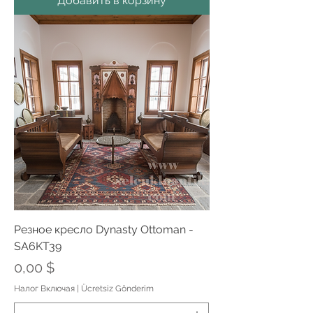
Добавить в корзину
Резное кресло Dynasty Ottoman -
SA6KT39
Цена
0,00 $
Налог Включая
|
Ücretsiz Gönderim