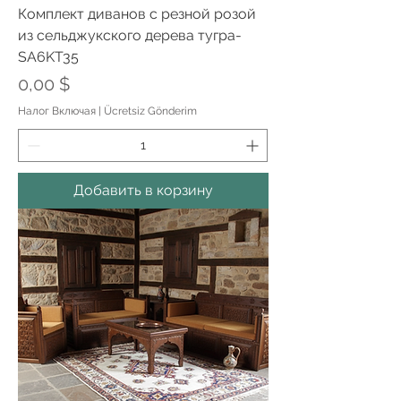
Комплект диванов с резной розой
из сельджукского дерева тугра-
SA6KT35
Цена
0,00 $
Налог Включая
|
Ücretsiz Gönderim
Добавить в корзину