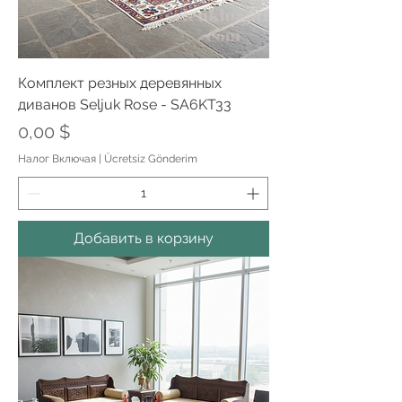
Комплект резных деревянных
диванов Seljuk Rose - SA6KT33
Цена
0,00 $
Налог Включая
|
Ücretsiz Gönderim
Добавить в корзину