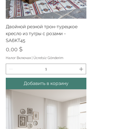
Двойной резной трон-турецкое
кресло из тугры с розами -
SA6KT45
Цена
0,00 $
Налог Включая
|
Ücretsiz Gönderim
Добавить в корзину