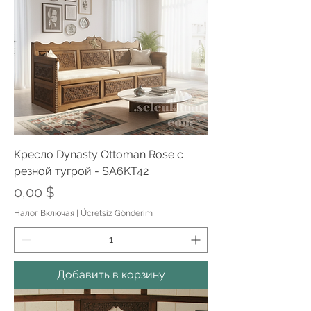
Кресло Dynasty Ottoman Rose с
резной тугрой - SA6KT42
Цена
0,00 $
Налог Включая
|
Ücretsiz Gönderim
Добавить в корзину