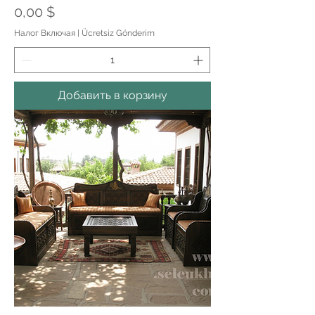
Цена
0,00 $
Налог Включая
|
Ücretsiz Gönderim
Добавить в корзину