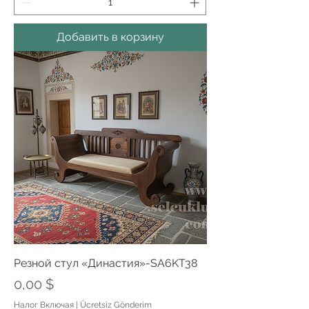
Добавить в корзину
Резной стул «Династия»-SA6KT38
Цена
0,00 $
Налог Включая
|
Ücretsiz Gönderim