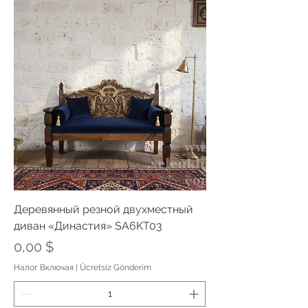
Деревянный резной двухместный
диван «Династия» SA6KT03
Цена
0,00 $
Налог Включая
|
Ücretsiz Gönderim