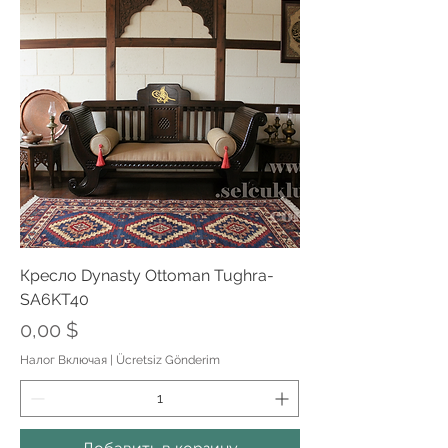
Кресло Dynasty Ottoman Tughra-
SA6KT40
Цена
0,00 $
Налог Включая
|
Ücretsiz Gönderim