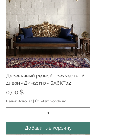
Деревянный резной трёхместный
диван «Династия» SA6KT02
Цена
0,00 $
Налог Включая
|
Ücretsiz Gönderim
Добавить в корзину