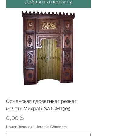
Добавить в корзину
Османская деревянная резная
мечеть Михраб-SA1CM1305
Цена
0,00 $
Налог Включая
|
Ücretsiz Gönderim