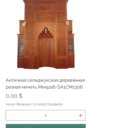
Античная сельджукская деревянная
резная мечеть Михраб-SA1CM1306
Цена
0,00 $
Налог Включая
|
Ücretsiz Gönderim