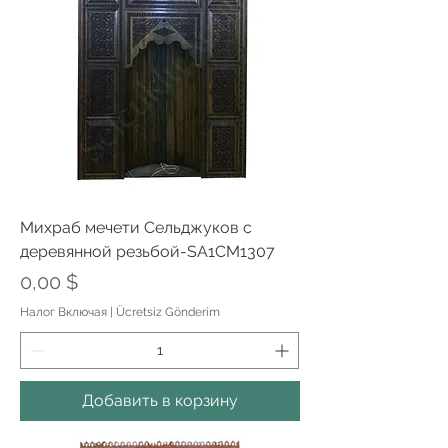
Михраб мечети Сельджуков с
деревянной резьбой-SA1CM1307
Цена
0,00 $
Налог Включая
|
Ücretsiz Gönderim
Добавить в корзину