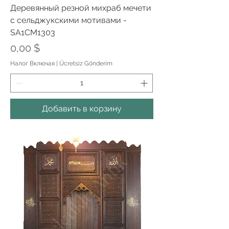
Деревянный резной михраб мечети
с сельджукскими мотивами -
SA1CM1303
Цена
0,00 $
Налог Включая
|
Ücretsiz Gönderim
Добавить в корзину