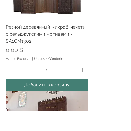
Резной деревянный михраб мечети
с сельджукскими мотивами -
SA1CM1302
Цена
0,00 $
Налог Включая
|
Ücretsiz Gönderim
Добавить в корзину