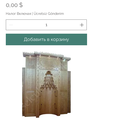
Цена
0,00 $
Налог Включая
|
Ücretsiz Gönderim
Добавить в корзину