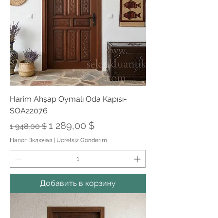
Harim Ahşap Oymalı Oda Kapısı-
SOA22076
Обычная цена
Цена со скидкой
1 289,00 $
1 948,00 $
Налог Включая
|
Ücretsiz Gönderim
Добавить в корзину