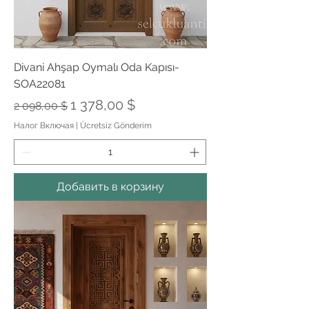
Divani Ahşap Oymalı Oda Kapısı-
SOA22081
Обычная цена
Цена со скидкой
1 378,00 $
2 098,00 $
Налог Включая
|
Ücretsiz Gönderim
Добавить в корзину