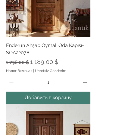
Enderun Ahşap Oymalı Oda Kapısı-
SOA22078
Обычная цена
Цена со скидкой
1 189,00 $
1 798,00 $
Налог Включая
|
Ücretsiz Gönderim
Добавить в корзину