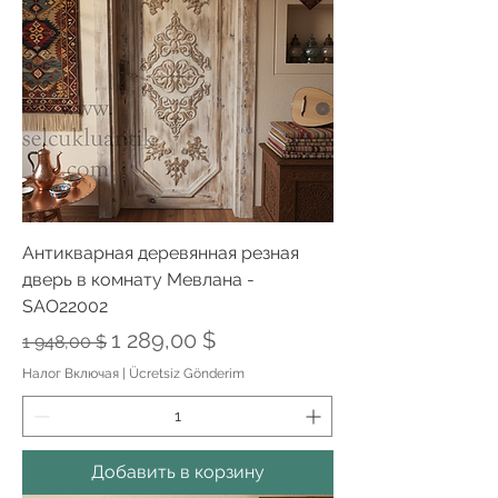
Антикварная деревянная резная
дверь в комнату Мевлана -
SAO22002
Обычная цена
Цена со скидкой
1 289,00 $
1 948,00 $
Налог Включая
|
Ücretsiz Gönderim
Добавить в корзину