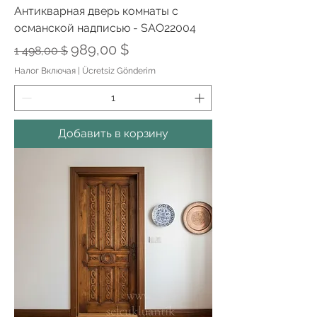
Антикварная дверь комнаты с
османской надписью - SAO22004
Обычная цена
Цена со скидкой
989,00 $
1 498,00 $
Налог Включая
|
Ücretsiz Gönderim
Добавить в корзину