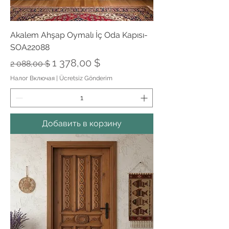
Akalem Ahşap Oymalı İç Oda Kapısı-
SOA22088
Обычная цена
Цена со скидкой
1 378,00 $
2 088,00 $
Налог Включая
|
Ücretsiz Gönderim
Добавить в корзину