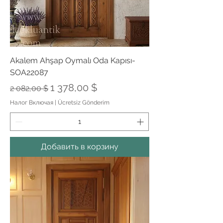
Akalem Ahşap Oymalı Oda Kapısı-
SOA22087
Обычная цена
Цена со скидкой
1 378,00 $
2 082,00 $
Налог Включая
|
Ücretsiz Gönderim
Добавить в корзину