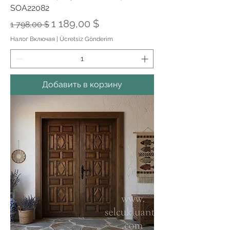
SOA22082
Обычная цена
Цена со скидкой
1 189,00 $
1 798,00 $
Налог Включая
|
Ücretsiz Gönderim
Добавить в корзину