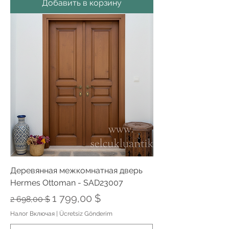
Добавить в корзину
Деревянная межкомнатная дверь
Hermes Ottoman - SAD23007
Обычная цена
Цена со скидкой
1 799,00 $
2 698,00 $
Налог Включая
|
Ücretsiz Gönderim