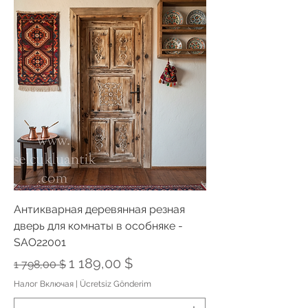
Антикварная деревянная резная
дверь для комнаты в особняке -
SAO22001
Обычная цена
Цена со скидкой
1 189,00 $
1 798,00 $
Налог Включая
|
Ücretsiz Gönderim