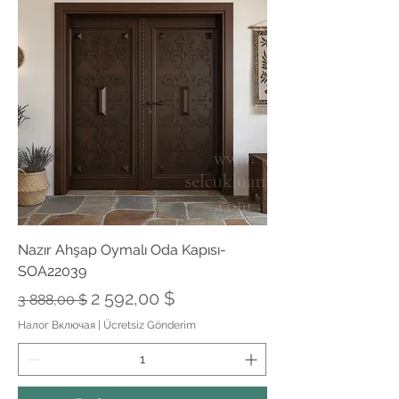
Nazır Ahşap Oymalı Oda Kapısı-
SOA22039
Обычная цена
Цена со скидкой
2 592,00 $
3 888,00 $
Налог Включая
|
Ücretsiz Gönderim