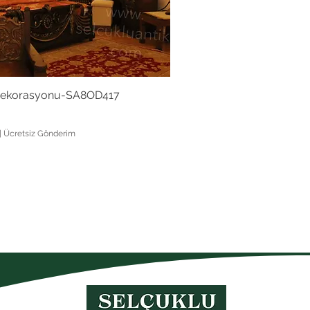
 Dekorasyonu-SA8OD417
|
Ücretsiz Gönderim