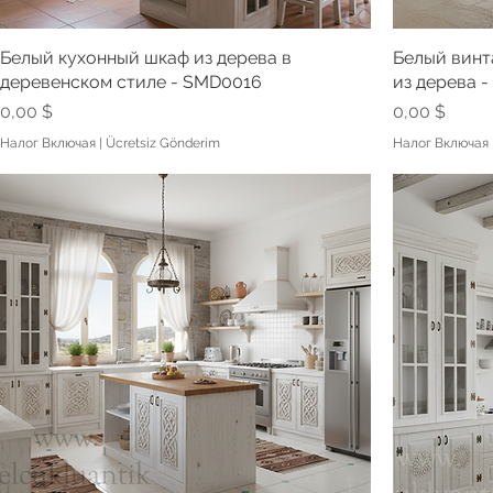
Белый кухонный шкаф из дерева в
Белый винт
деревенском стиле - SMD0016
из дерева 
Цена
Цена
0,00 $
0,00 $
Налог Включая
|
Ücretsiz Gönderim
Налог Включая