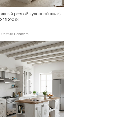
ажный резной кухонный шкаф
- SMD0018
|
Ücretsiz Gönderim