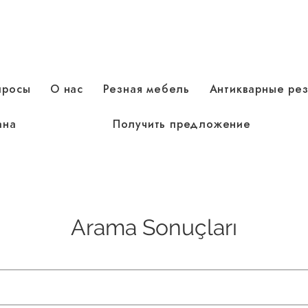
просы
О нас
Резная мебель
Антикварные ре
ана
Получить предложение
Arama Sonuçları