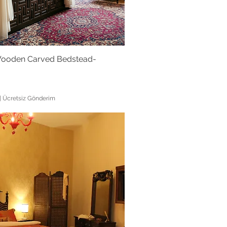
Wooden Carved Bedstead-
|
Ücretsiz Gönderim