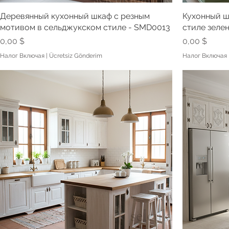
Деревянный кухонный шкаф с резным
Кухонный ш
мотивом в сельджукском стиле - SMD0013
стиле зеле
Цена
Цена
0,00 $
0,00 $
Налог Включая
|
Ücretsiz Gönderim
Налог Включая