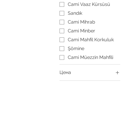
Cami Vaaz Kürsüsü
Sandık
Cami Mihrab
Cami Minber
Cami Mahfil Korkuluk
Şömine
Cami Müezzin Mahfili
Цена
0 $
6 665 $