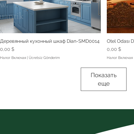
Деревянный кухонный шкаф Dian-SMD0014
Otel Odası
Цена
Цена
0,00 $
0,00 $
Налог Включая
|
Ücretsiz Gönderim
Налог Включая
Показать
еще