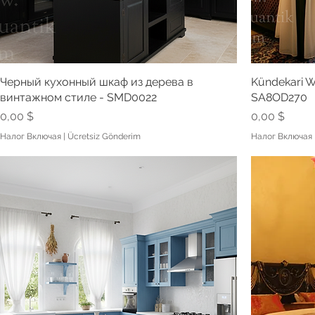
Черный кухонный шкаф из дерева в
Kündekari 
винтажном стиле - SMD0022
SA8OD270
Цена
Цена
0,00 $
0,00 $
Налог Включая
|
Ücretsiz Gönderim
Налог Включая