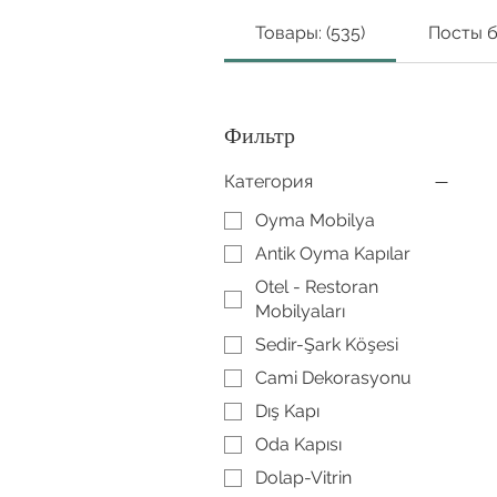
Товары: (535)
Посты бл
Фильтр
Категория
Oyma Mobilya
Antik Oyma Kapılar
Otel - Restoran
Mobilyaları
Sedir-Şark Köşesi
Cami Dekorasyonu
Dış Kapı
Oda Kapısı
Dolap-Vitrin