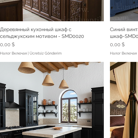
Деревянный кухонный шкаф с
Синий винт
сельджукским мотивом - SMD0020
шкаф-SMD0
Цена
Цена
0,00 $
0,00 $
Налог Включая
|
Ücretsiz Gönderim
Налог Включая