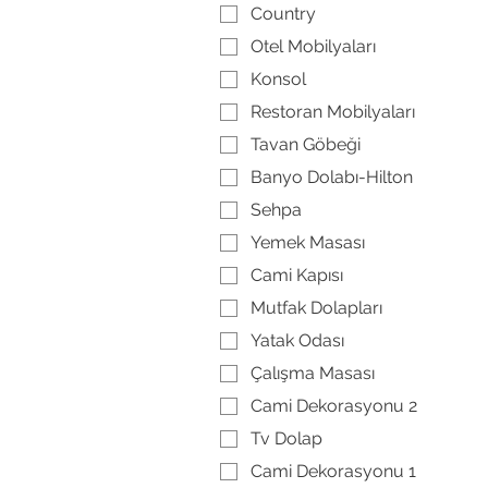
Country
Otel Mobilyaları
Konsol
Restoran Mobilyaları
Tavan Göbeği
Banyo Dolabı-Hilton
Sehpa
Yemek Masası
Cami Kapısı
Mutfak Dolapları
Yatak Odası
Çalışma Masası
Cami Dekorasyonu 2
Tv Dolap
Cami Dekorasyonu 1