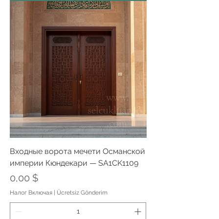
Входные ворота мечети Османской
империи Кюндекари — SA1CK1109
Цена
0,00 $
Налог Включая
|
Ücretsiz Gönderim