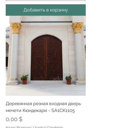
Добавить в корзину
Деревянная резная входная дверь
мечети Кюндекари - SA1CK1105
Цена
0,00 $
Налог Включая
|
Ücretsiz Gönderim