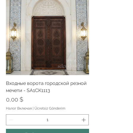
Входные ворота городской резной
мечети - SA1CK1113
Цена
0,00 $
Налог Включая
|
Ücretsiz Gönderim