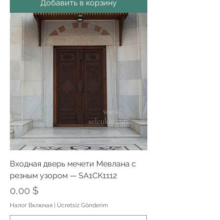
Добавить в корзину
Входная дверь мечети Мевлана с
резным узором — SA1CK1112
Цена
0,00 $
Налог Включая
|
Ücretsiz Gönderim