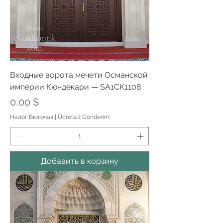
Входные ворота мечети Османской
империи Кюндекари — SA1CK1108
Цена
0,00 $
Налог Включая
|
Ücretsiz Gönderim
Добавить в корзину