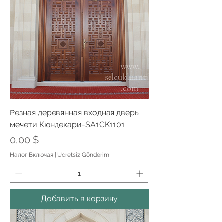
Резная деревянная входная дверь
мечети Кюндекари-SA1CK1101
Цена
0,00 $
Налог Включая
|
Ücretsiz Gönderim
Добавить в корзину