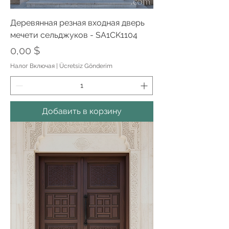
Деревянная резная входная дверь
мечети сельджуков - SA1CK1104
Цена
0,00 $
Налог Включая
|
Ücretsiz Gönderim
Добавить в корзину