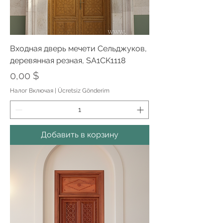
Входная дверь мечети Сельджуков,
деревянная резная, SA1CK1118
Цена
0,00 $
Налог Включая
|
Ücretsiz Gönderim
Добавить в корзину