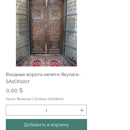
Входные ворота мечети Якупага-
SA1CK1107
Цена
0,00 $
Налог Включая
|
Ücretsiz Gönderim
Добавить в корзину