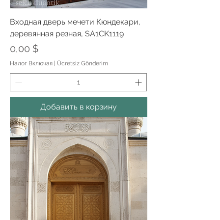
Входная дверь мечети Кюндекари,
деревянная резная, SA1CK1119
Цена
0,00 $
Налог Включая
|
Ücretsiz Gönderim
Добавить в корзину