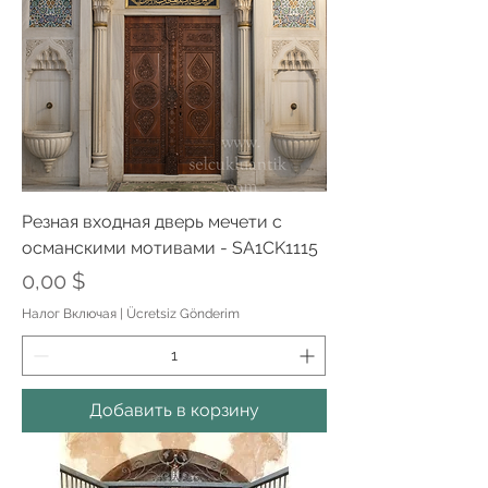
Резная входная дверь мечети с
османскими мотивами - SA1CK1115
Цена
0,00 $
Налог Включая
|
Ücretsiz Gönderim
Добавить в корзину