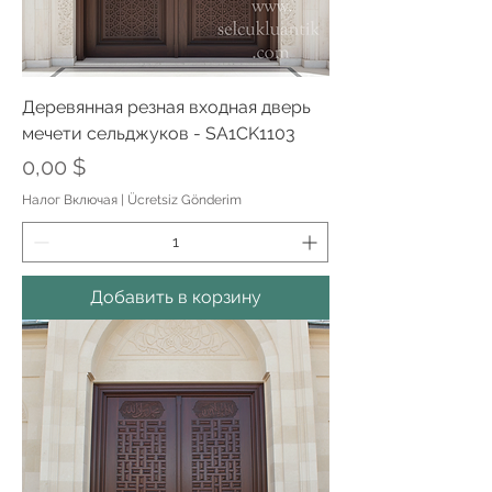
Деревянная резная входная дверь
мечети сельджуков - SA1CK1103
Цена
0,00 $
Налог Включая
|
Ücretsiz Gönderim
Добавить в корзину