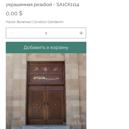
украшенная резьбой - SA1CK1114
Цена
0,00 $
Налог Включая
|
Ücretsiz Gönderim
Добавить в корзину