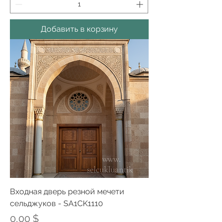
Добавить в корзину
Входная дверь резной мечети
сельджуков - SA1CK1110
Цена
0,00 $