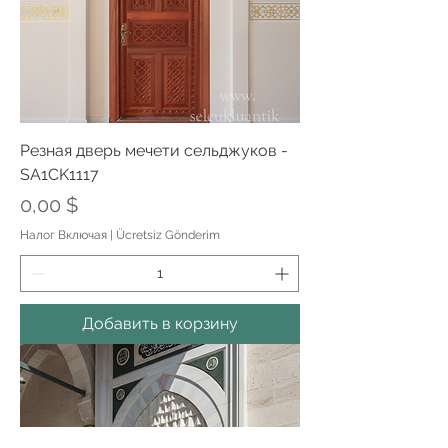
Резная дверь мечети сельджуков -
SA1CK1117
Цена
0,00 $
Налог Включая
|
Ücretsiz Gönderim
Добавить в корзину