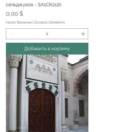
сельджуков - SA1CK1120
Цена
0,00 $
Налог Включая
|
Ücretsiz Gönderim
Добавить в корзину