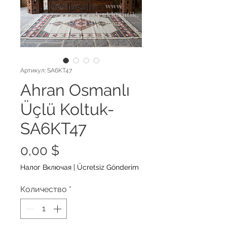
Артикул: SA6KT47
Ahran Osmanlı
Üçlü Koltuk-
SA6KT47
Цена
0,00 $
Налог Включая
|
Ücretsiz Gönderim
Количество
*