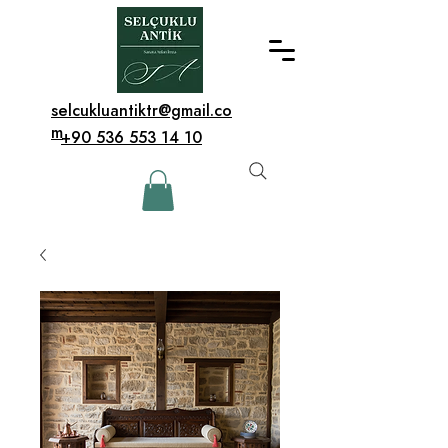
selcukluantiktr@gmail.co
m
+90 536 553 14 10