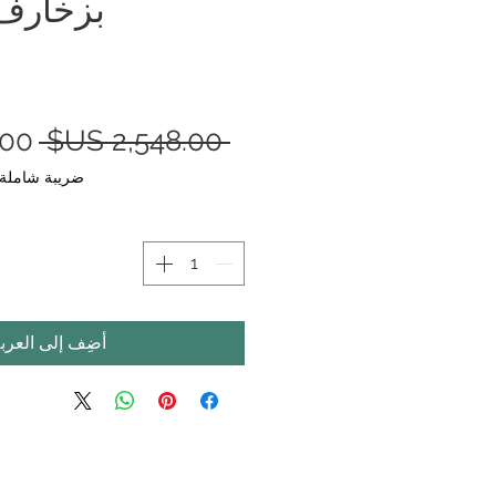
بزخارف 
سعر
 ‏2,548.00 US$ 
عاد
ضريبة شاملة
أضِف إلى العرب