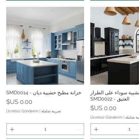
رض السريع
العرض السريع
بية سوداء على الطراز
خزانة مطبخ خشبية ديان - SMD0014
العتيق - SMD0022
السعر
السعر
ضريبة شاملة
|
Ücretsiz Gönderim
ة شاملة
|
Ücretsiz Gönderim