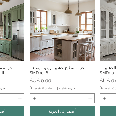
العرض السريع
الع
لخشبية -
خزانة مطبخ خشبية ريفية بيضاء -
خزانة م
SMD001
SMD0016
الطر
عر
السعر
Ücretsiz G
ضريبة شاملة
|
Ücretsiz Gönderim
ضريب
أضِف إلى العربة
أضِ