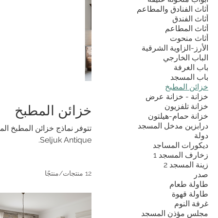
أثاث الفنادق والمطاعم
أثاث الفندق
أثاث المطاعم
أثاث منحوت
الأرز-الزاوية الشرقية
الباب الخارجي
باب الغرفة
باب المسجد
خزائن المطبخ
خزانة - خزانة عرض
خزانة تلفزيون
خزائن المطبخ
خزانة حمام-هيلتون
درابزين مدخل المسجد
تتوفر نماذج خزائن المطبخ ال
دولة
Seljuk Antique.
ديكورات المساجد
زخارف المسجد 1
زينة المسجد 2
12 منتجات/منتجًا
صدر
طاولة طعام
طاولة قهوة
غرفة النوم
مجلس مؤذن المسجد