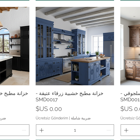
العرض السريع
الع
لجوقي -
خزانة مطبخ خشبية زرقاء عتيقة -
خزانة مطبخ خش
SMD0017
SMD001
عر
السعر
Ücretsiz G
ضريبة شاملة
|
Ücretsiz Gönderim
ضريب