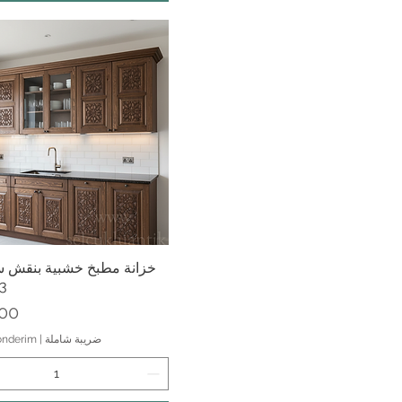
العرض السريع
خزانة مطبخ خشبية بنقش س
3
الس
ضريبة شاملة
|
önderim