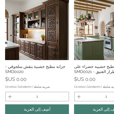
رض السريع
العرض السريع
طبخ خشبية خضراء على
خزانة مطبخ خشبية بنقش سلجوقي -
از العتيق - SMD0021
SMD0020
السعر
السعر
ة شاملة
|
Ücretsiz Gönderim
ضريبة شاملة
|
Ücretsiz Gönderim
ف إلى العربة
أضِف إلى العربة