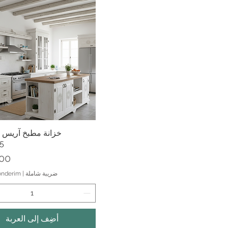
العرض السريع
خزانة مطبخ آريس ا
5
الس
ضريبة شاملة
|
önderim
أضِف إلى العربة