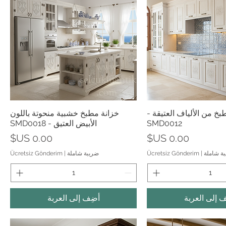
رض السريع
العرض السريع
بخ من الألياف العتيقة -
خزانة مطبخ خشبية منحوتة باللون
SMD0012
الأبيض العتيق - SMD0018
السعر
السعر
ة شاملة
|
Ücretsiz Gönderim
ضريبة شاملة
|
Ücretsiz Gönderim
ف إلى العربة
أضِف إلى العربة