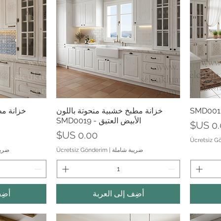
العرض السريع
الع
خزانة مطبخ خشبية منحوتة باللون
خزانة مط
الأبيض العتيق - SMD0019
عر
السعر
Ücretsiz G
ضريبة شاملة
|
Ücretsiz Gönderim
ضريب
أضِف إلى العربة
أضِ