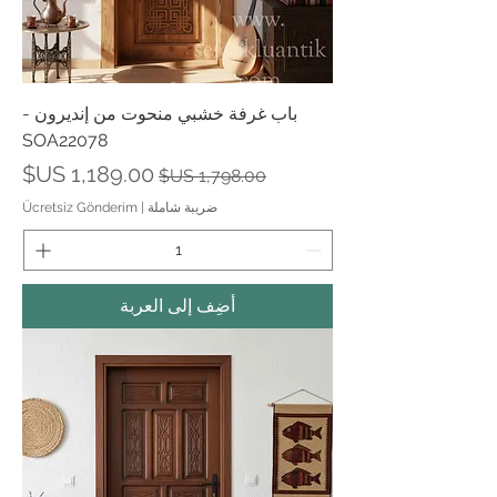
باب غرفة خشبي منحوت من إنديرون -
SOA22078
سعر عادي
سعر البيع
ضريبة شاملة
|
Ücretsiz Gönderim
أضِف إلى العربة