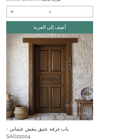
أضِف إلى العربة
باب غرفة عتيق بنقش عثماني -
SAO22004