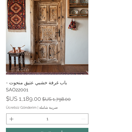
باب غرفة خشبي عتيق منحوت -
SAO22001
سعر عادي
سعر البيع
ضريبة شاملة
|
Ücretsiz Gönderim