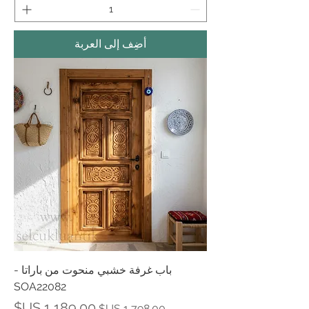
أضِف إلى العربة
باب غرفة خشبي منحوت من باراتا -
SOA22082
سعر عادي
سعر البيع