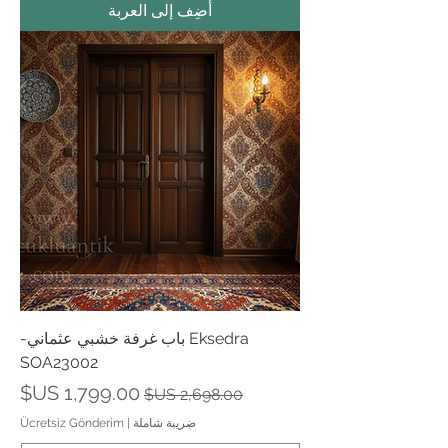
أضِف إلى العربة
Eksedra باب غرفة خشبي عثماني-
SOA23002
سعر عادي
سعر البيع
ضريبة شاملة
|
Ücretsiz Gönderim