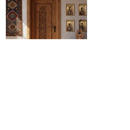
باب غرفة خشبي منحوت من ليفا -
SOA22072
سعر عادي
سعر البيع
ضريبة شاملة
|
Ücretsiz Gönderim
أضِف إلى العربة