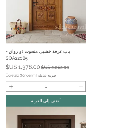
باب غرفة خشبي منحوت ذو رواق -
SOA22085
سعر عادي
سعر البيع
ضريبة شاملة
|
Ücretsiz Gönderim
أضِف إلى العربة