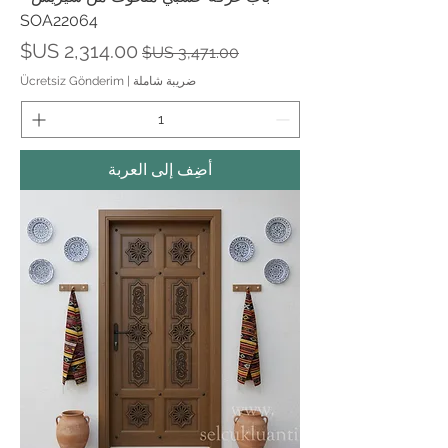
SOA22064
سعر عادي
سعر البيع
ضريبة شاملة
|
Ücretsiz Gönderim
أضِف إلى العربة