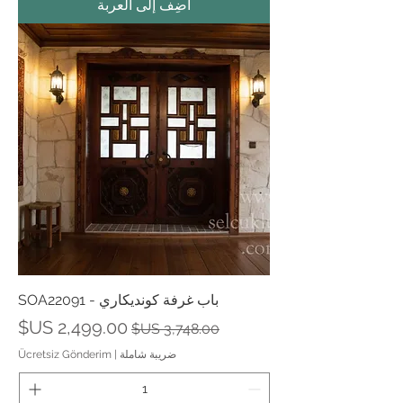
أضِف إلى العربة
باب غرفة كونديكاري - SOA22091
سعر عادي
سعر البيع
ضريبة شاملة
|
Ücretsiz Gönderim