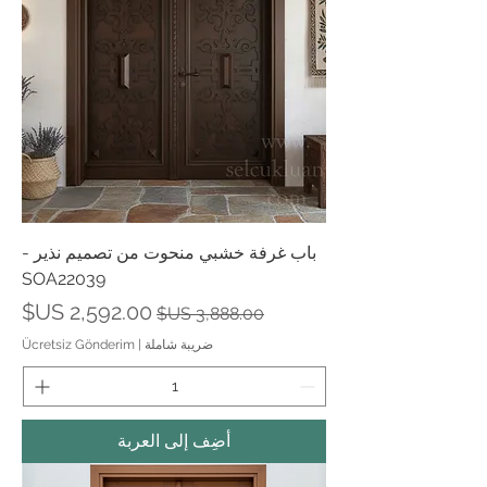
باب غرفة خشبي منحوت من تصميم نذير -
SOA22039
سعر عادي
سعر البيع
ضريبة شاملة
|
Ücretsiz Gönderim
أضِف إلى العربة