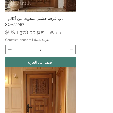
باب غرفة خشبي منحوت من أكالم -
SOA22087
سعر عادي
سعر البيع
ضريبة شاملة
|
Ücretsiz Gönderim
أضِف إلى العربة