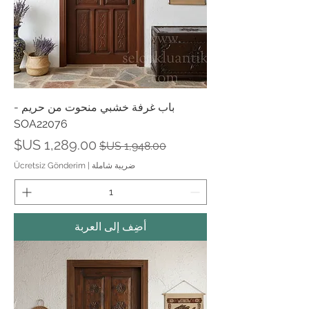
باب غرفة خشبي منحوت من حريم -
SOA22076
سعر عادي
سعر البيع
ضريبة شاملة
|
Ücretsiz Gönderim
أضِف إلى العربة