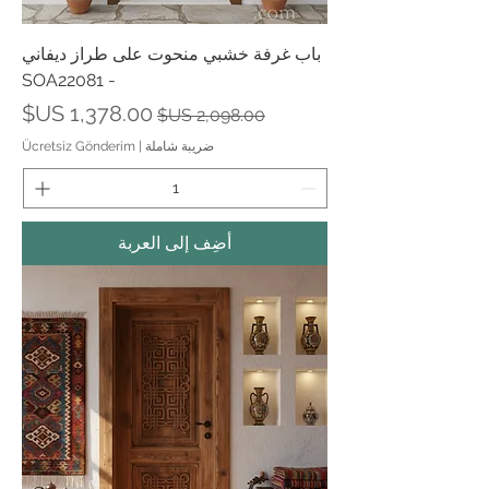
باب غرفة خشبي منحوت على طراز ديفاني
- SOA22081
سعر عادي
سعر البيع
ضريبة شاملة
|
Ücretsiz Gönderim
أضِف إلى العربة