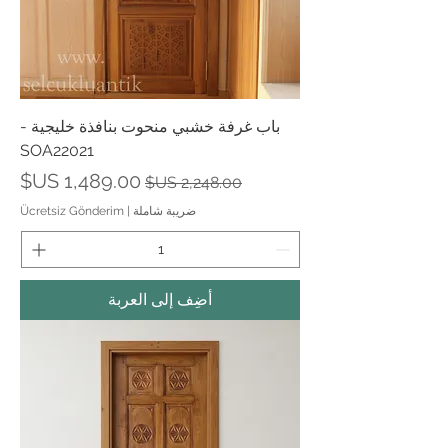
باب غرفة خشبي منحوت بنافذة خليجية -
SOA22021
سعر عادي
سعر البيع
ضريبة شاملة
|
Ücretsiz Gönderim
أضِف إلى العربة