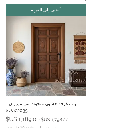
أضِف إلى العربة
باب غرفة خشبي منحوت من ميرزان -
SOA22035
سعر عادي
سعر البيع
ضريبة شاملة
|
Ücretsiz Gönderim