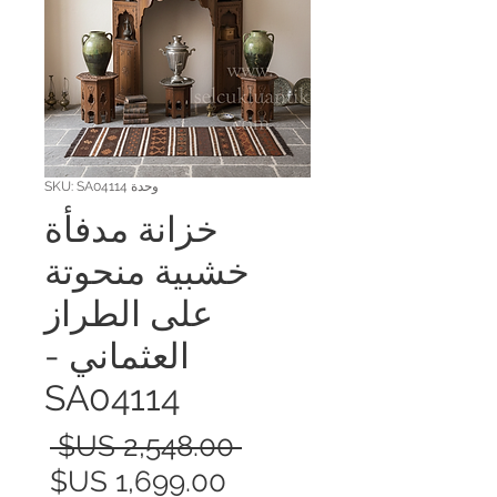
وحدة SKU: SA04114
خزانة مدفأة
خشبية منحوتة
على الطراز
العثماني -
SA04114
سعر
 ‏2,548.00 US$ 
سعر
عادي