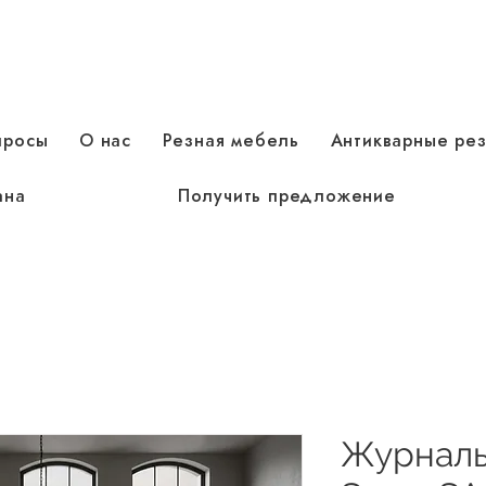
просы
О нас
Резная мебель
Антикварные ре
ана
Получить предложение
Журналь