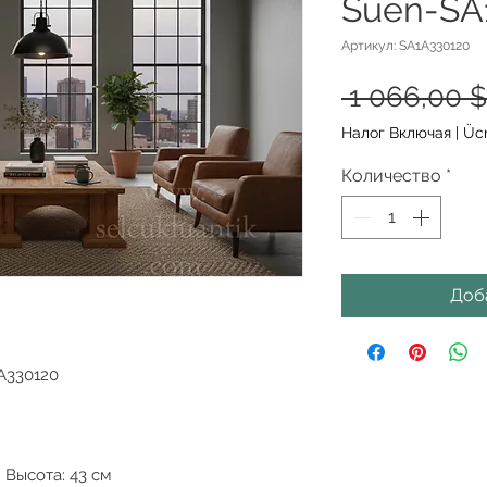
Suen-SA
Артикул: SA1A330120
 1 066,00 $
Налог Включая
|
Ücr
Количество
*
Доб
A330120
 Высота: 43 см