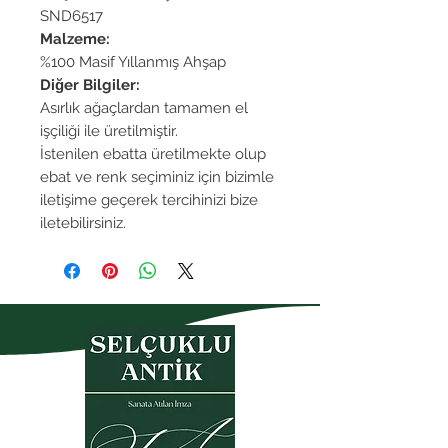
SND6517
Malzeme:
%100 Masif Yıllanmış Ahşap
Diğer Bilgiler:
Asırlık ağaçlardan tamamen el
işçiliği ile üretilmiştir.
İstenilen ebatta üretilmekte olup
ebat ve renk seçiminiz için bizimle
iletişime geçerek tercihinizi bize
iletebilirsiniz.