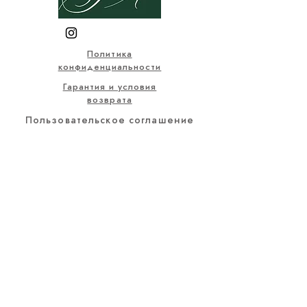
Политика
конфиденциальности
Гарантия и условия
возврата
Пользовательское соглашение
Договор купли-продажи
Закон о защите персональных
данных
Часто задаваемые вопросы
© 2025, Все визуальные и
письменные материалы на
этом сайте принадлежат
компании Selçuklu Antik.
selcukluantiktr@gmail.co
m