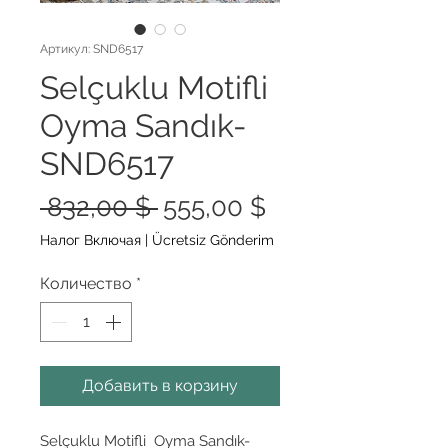
Артикул: SND6517
Selçuklu Motifli
Oyma Sandık-
SND6517
Обычная
Спеццена
 832,00 $ 
555,00 $
цена
Налог Включая
|
Ücretsiz Gönderim
Количество
*
Добавить в корзину
Selçuklu Motifli Oyma Sandık-