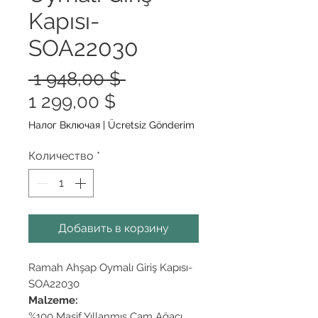
Kapısı-
SOA22030
Обычная
 1 948,00 $ 
Спеццена
цена
1 299,00 $
Налог Включая
|
Ücretsiz Gönderim
Количество
*
Добавить в корзину
Ramah Ahşap Oymalı Giriş Kapısı-
SOA22030
Malzeme:
%100 Masif Yıllanmış Çam Ağacı