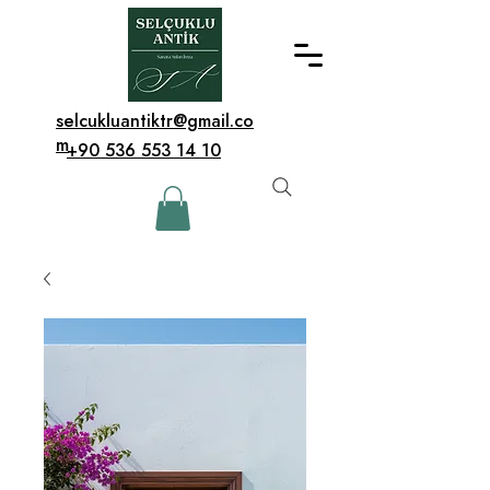
selcukluantiktr@gmail.co
m
+90 536 553 14 10