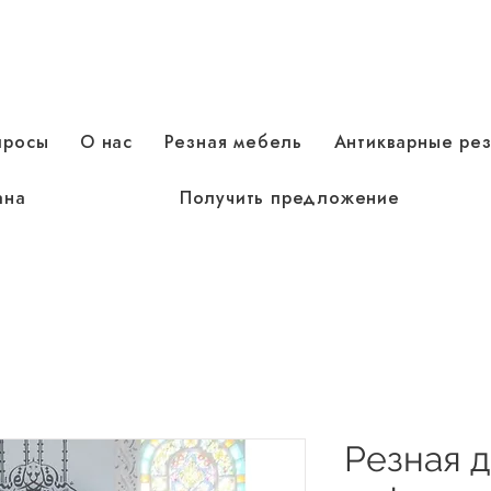
просы
О нас
Резная мебель
Антикварные ре
ана
Получить предложение
Резная 