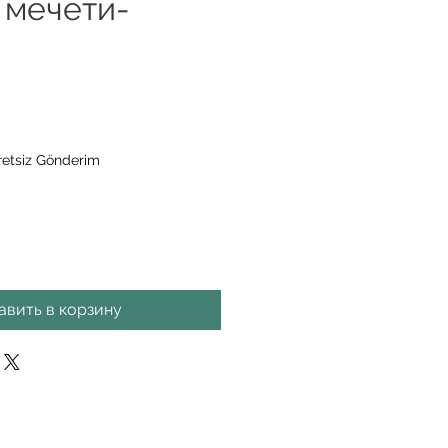
 мечети-
а
etsiz Gönderim
авить в корзину