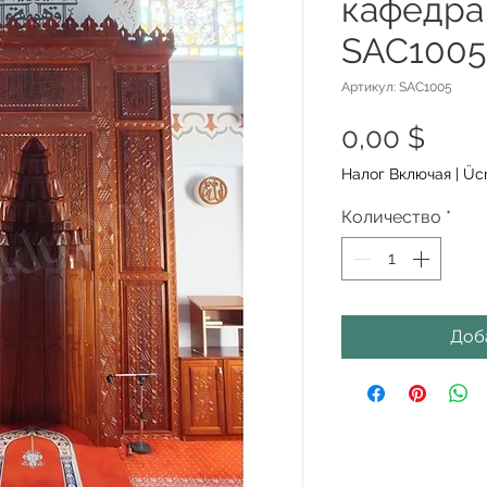
кафедра
SAC1005
Артикул: SAC1005
Цен
0,00 $
Налог Включая
|
Ücr
Количество
*
Доб