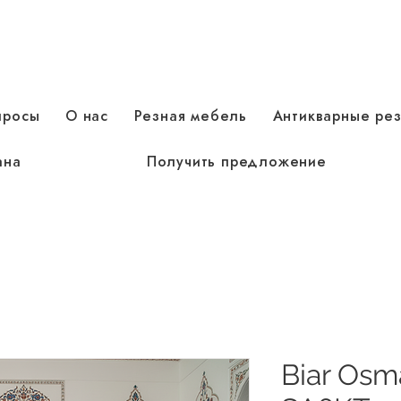
просы
О нас
Резная мебель
Антикварные ре
ана
Получить предложение
Biar Osma