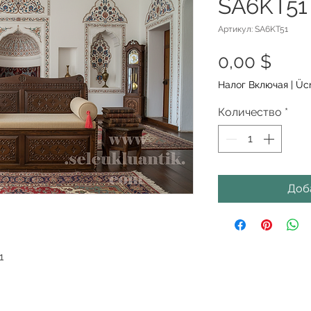
SA6KT51
Артикул: SA6KT51
Цен
0,00 $
Налог Включая
|
Ücr
Количество
*
Доб
1