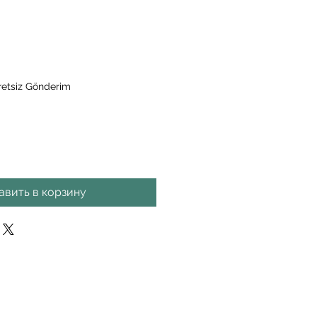
а
etsiz Gönderim
авить в корзину