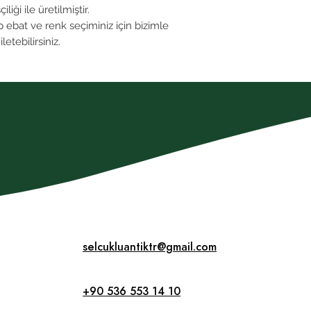
iği ile üretilmiştir.
p ebat ve renk seçiminiz için bizimle
letebilirsiniz.
selcukluantiktr@gmail.com
+90 536 553 14 10