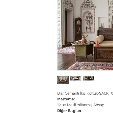
Biar Osmanlı İkili Koltuk-SA6KT5
Malzeme:
%100 Masif Yıllanmış Ahşap
Diğer Bilgiler: