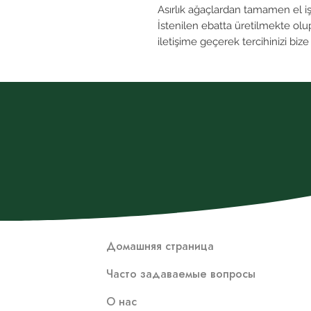
Asırlık ağaçlardan tamamen el işçil
İstenilen ebatta üretilmekte olu
iletişime geçerek tercihinizi bize i
Домашняя страница
Часто задаваемые вопросы
О нас