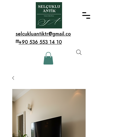
selcukluantiktr@gmail.co
m
+90 536 553 14 10