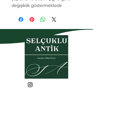
değişiklik göstermektedir.
Gizlilik Politikası
Garanti- İade Koşulları
Üyelik Sözleşmesi
Satış Sözleşmesi
KVKK