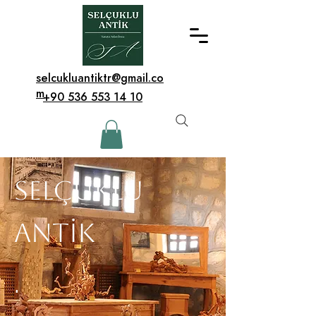
selcukluantiktr@gmail.co
m
+90 536 553 14 10
Selçuklu
Antik
.