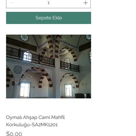
Sepete Ekle
Oymalı Ahşap Cami Mahfil
Korkuluğu-SA2MK1201
Fiyat
$0,00