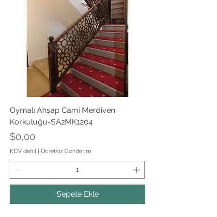
Oymalı Ahşap Cami Merdiven
Korkuluğu-SA2MK1204
Fiyat
$0,00
KDV dahil
|
Ücretsiz Gönderim
Sepete Ekle