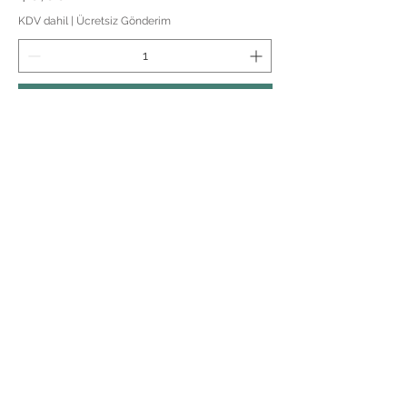
KDV dahil
|
Ücretsiz Gönderim
Sepete Ekle
Gizlilik Politikası
Garanti- İade Koşulları