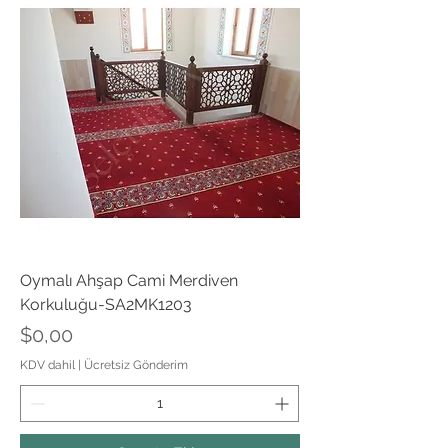
Oymalı Ahşap Cami Merdiven
Korkuluğu-SA2MK1203
Fiyat
$0,00
KDV dahil
|
Ücretsiz Gönderim