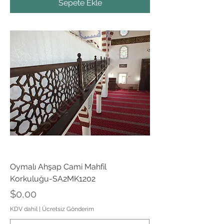
Sepete Ekle
Oymalı Ahşap Cami Mahfil
Korkuluğu-SA2MK1202
Fiyat
$0,00
KDV dahil
|
Ücretsiz Gönderim