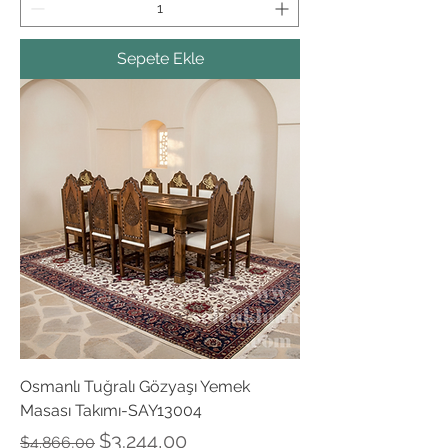
Sepete Ekle
Osmanlı Tuğralı Gözyaşı Yemek
Masası Takımı-SAY13004
Normal Fiyat
İndirimli Fiyat
$3.244,00
$4.866,00