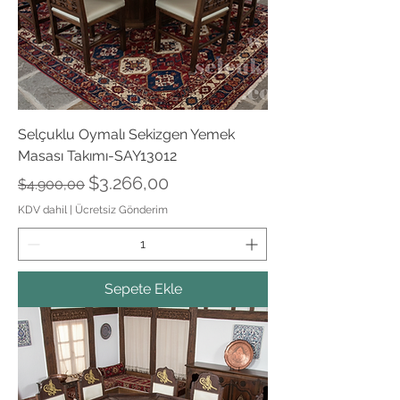
Selçuklu Oymalı Sekizgen Yemek
Masası Takımı-SAY13012
Normal Fiyat
İndirimli Fiyat
$3.266,00
$4.900,00
KDV dahil
|
Ücretsiz Gönderim
Sepete Ekle