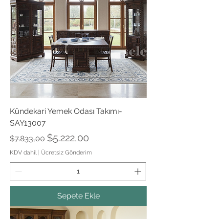
Kündekari Yemek Odası Takımı-
SAY13007
Normal Fiyat
İndirimli Fiyat
$5.222,00
$7.833,00
KDV dahil
|
Ücretsiz Gönderim
Sepete Ekle