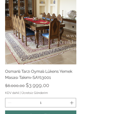
Osmanlı Tarzı Oymalı Lükens Yemek
Masası Takımı-SAY13001
Normal Fiyat
İndirimli Fiyat
$3.999,00
$6.000,00
KDV dahil
|
Ücretsiz Gönderim