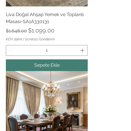
Liva Doğal Ahşap Yemek ve Toplantı
Masası-SA1A330131
Normal Fiyat
İndirimli Fiyat
$1.099,00
$1.648,00
KDV dahil
|
Ücretsiz Gönderim
Sepete Ekle