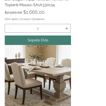
Toplantı Masası-SA1A330134
Normal Fiyat
İndirimli Fiyat
$1.666,00
$2.500,00
KDV dahil
|
Ücretsiz Gönderim
Sepete Ekle