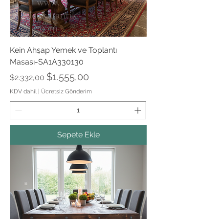
Kein Ahşap Yemek ve Toplantı
Masası-SA1A330130
Normal Fiyat
İndirimli Fiyat
$1.555,00
$2.332,00
KDV dahil
|
Ücretsiz Gönderim
Sepete Ekle