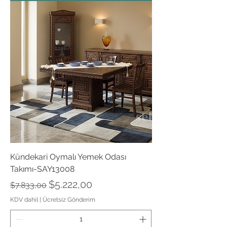
Kündekari Oymalı Yemek Odası
Takımı-SAY13008
Normal Fiyat
İndirimli Fiyat
$5.222,00
$7.833,00
KDV dahil
|
Ücretsiz Gönderim