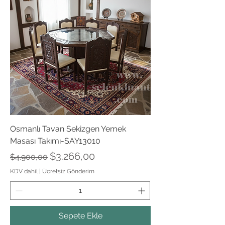
Osmanlı Tavan Sekizgen Yemek
Masası Takımı-SAY13010
Normal Fiyat
İndirimli Fiyat
$3.266,00
$4.900,00
KDV dahil
|
Ücretsiz Gönderim
Sepete Ekle