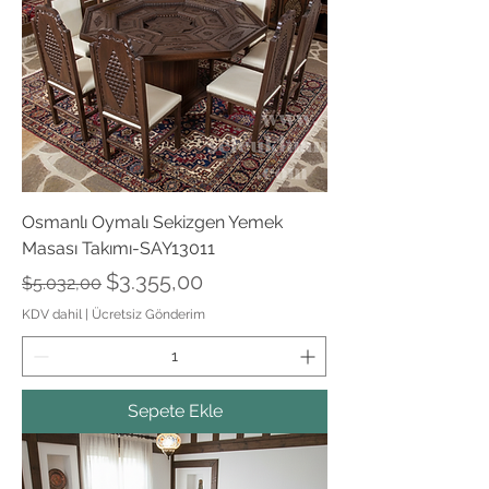
Osmanlı Oymalı Sekizgen Yemek
Masası Takımı-SAY13011
Normal Fiyat
İndirimli Fiyat
$3.355,00
$5.032,00
KDV dahil
|
Ücretsiz Gönderim
Sepete Ekle