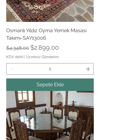
Osmanlı Yıldız Oyma Yemek Masası
Takımı-SAY13006
Normal Fiyat
İndirimli Fiyat
$2.899,00
$4.348,00
KDV dahil
|
Ücretsiz Gönderim
Sepete Ekle