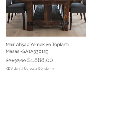
Mair Ahşap Yemek ve Toplantı
Masası-SA1A330129
Normal Fiyat
İndirimli Fiyat
$1.888,00
$2.832,00
KDV dahil
|
Ücretsiz Gönderim
Sepete Ekle