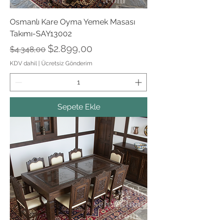
Osmanlı Kare Oyma Yemek Masası
Takımı-SAY13002
Normal Fiyat
İndirimli Fiyat
$2.899,00
$4.348,00
KDV dahil
|
Ücretsiz Gönderim
Sepete Ekle