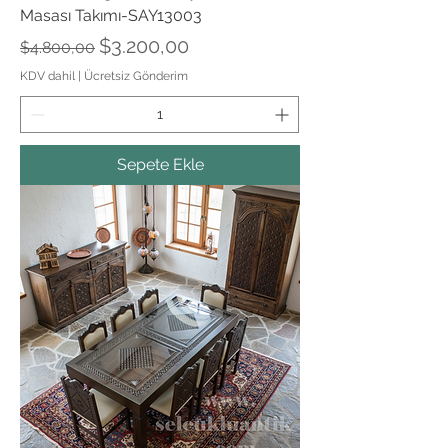
Masası Takımı-SAY13003
Normal Fiyat
İndirimli Fiyat
$3.200,00
$4.800,00
KDV dahil
|
Ücretsiz Gönderim
Sepete Ekle