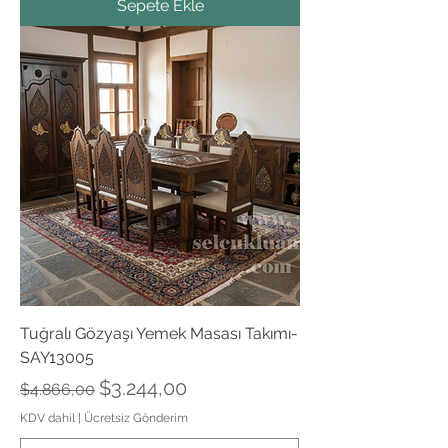
Sepete Ekle
Tuğralı Gözyaşı Yemek Masası Takımı-
SAY13005
Normal Fiyat
İndirimli Fiyat
$3.244,00
$4.866,00
KDV dahil
|
Ücretsiz Gönderim