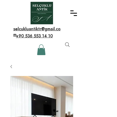
selcukluantiktr@gmail.co
m
+90 536 553 14 10