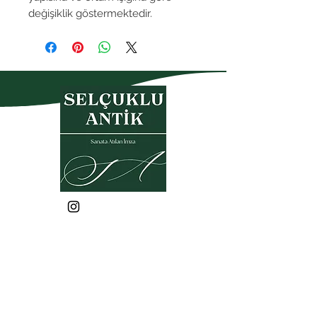
değişiklik göstermektedir.
Gizlilik Politikası
Garanti- İade Koşulları
Üyelik Sözleşmesi
Satış Sözleşmesi
KVKK