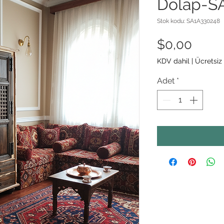
Dolap-S
Stok kodu: SA1A330248
Fiyat
$0,00
KDV dahil
|
Ücretsiz
Adet
*