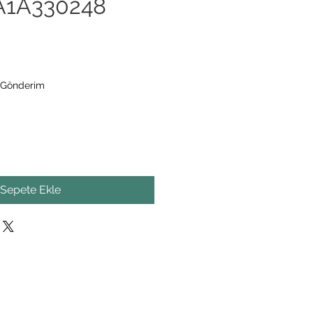
A1A330248
 Gönderim
Sepete Ekle