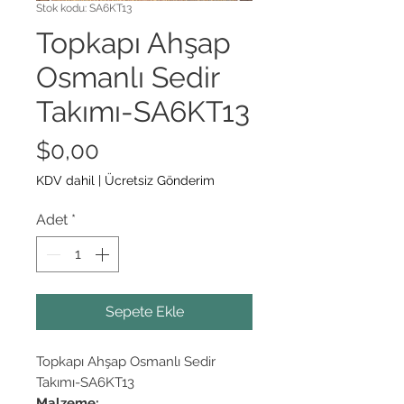
Stok kodu: SA6KT13
Topkapı Ahşap
Osmanlı Sedir
Takımı-SA6KT13
Fiyat
$0,00
KDV dahil
|
Ücretsiz Gönderim
Adet
*
Sepete Ekle
Topkapı Ahşap Osmanlı Sedir
Takımı-SA6KT13
Malzeme: