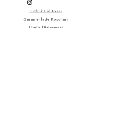
Gizlilik Politikası
Garanti- İade Koşulları
Üyelik Sözleşmesi
Satış Sözleşmesi
KVKK
Sık Sorulan Sorular
© 2025, Bu sitedeki tüm görsel
ve yazılı materyaller Selçuklu
Antik firmasına aittir.
selcukluantiktr@gmail.co
m
+90 536 553
14 10
İnönü Mahallesi Eski Sanayi Sitesi