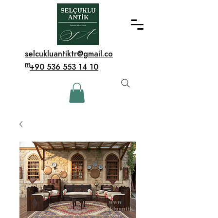
selcukluantiktr@gmail.co
m
+90 536 553 14 10