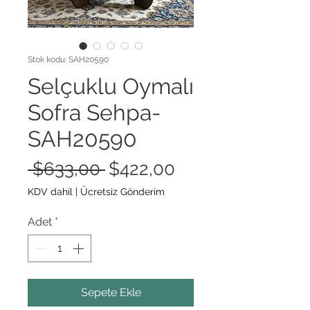
Stok kodu: SAH20590
Selçuklu Oymalı
Sofra Sehpa-
SAH20590
Normal
İndirimli
 $633,00 
$422,00
Fiyat
Fiyat
KDV dahil
|
Ücretsiz Gönderim
Adet
*
Sepete Ekle