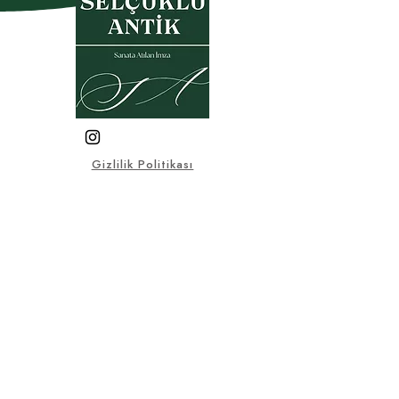
Gizlilik Politikası
Garanti- İade Koşulları
Üyelik Sözleşmesi
Satış Sözleşmesi
KVKK
Sık Sorulan Sorular
© 2025, Bu sitedeki tüm görsel
ve yazılı materyaller Selçuklu
Antik firmasına aittir.