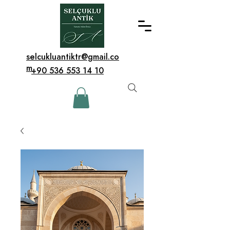
selcukluantiktr@gmail.co
m
+90 536 553 14 10