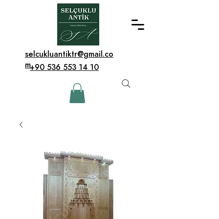
selcukluantiktr@gmail.co
m
+90 536 553 14 10