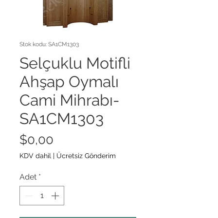
Stok kodu: SA1CM1303
Selçuklu Motifli
Ahşap Oymalı
Cami Mihrabı-
SA1CM1303
Fiyat
$0,00
KDV dahil
|
Ücretsiz Gönderim
Adet
*