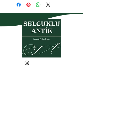
Gizlilik Politikası
Garanti- İade Koşulları
Üyelik Sözleşmesi
Satış Sözleşmesi
KVKK
Sık Sorulan Sorular