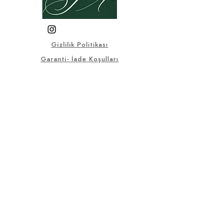
Gizlilik Politikası
Garanti- İade Koşulları
Üyelik Sözleşmesi
Satış Sözleşmesi
KVKK
Sık Sorulan Sorular
© 2025, Bu sitedeki tüm görsel
ve yazılı materyaller Selçuklu
Antik firmasına aittir.
selcukluantiktr@gmail.co
m
+90 536 553
14 10