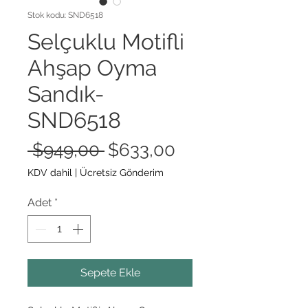
Stok kodu: SND6518
Selçuklu Motifli
Ahşap Oyma
Sandık-
SND6518
Normal
İndirimli
 $949,00 
$633,00
Fiyat
Fiyat
KDV dahil
|
Ücretsiz Gönderim
Adet
*
Sepete Ekle