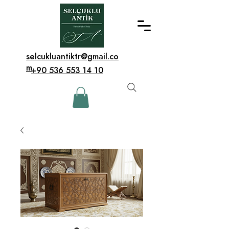
selcukluantiktr@gmail.co
m
+90 536 553 14 10