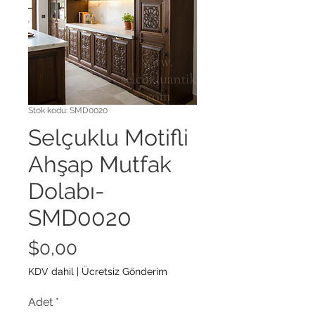
Stok kodu: SMD0020
Selçuklu Motifli
Ahşap Mutfak
Dolabı-
SMD0020
Fiyat
$0,00
KDV dahil
|
Ücretsiz Gönderim
Adet
*