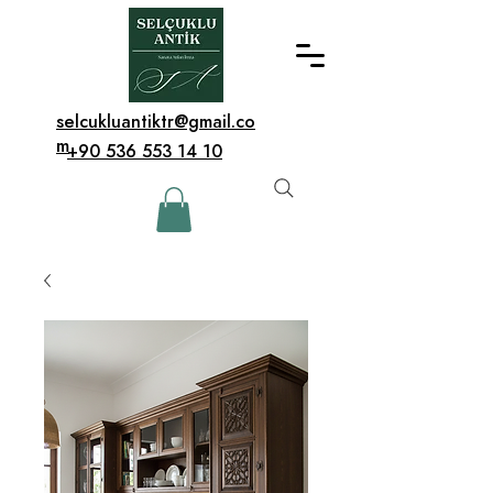
selcukluantiktr@gmail.co
m
+90 536 553 14 10