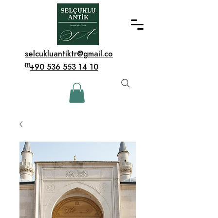
selcukluantiktr@gmail.co
m
+90 536 553 14 10