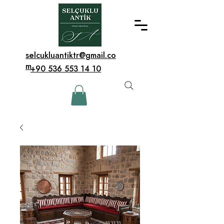
selcukluantiktr@gmail.co
m
+90 536 553 14 10