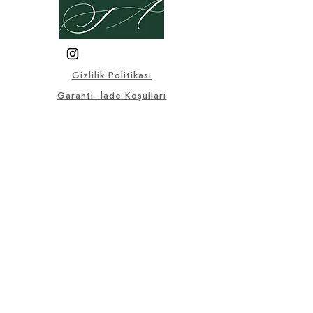
Gizlilik Politikası
Garanti- İade Koşulları
Üyelik Sözleşmesi
Satış Sözleşmesi
KVKK
Sık Sorulan Sorular
© 2025, Bu sitedeki tüm görsel
ve yazılı materyaller Selçuklu
Antik firmasına aittir.
selcukluantiktr@gmail.co
m
+90 536 553