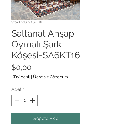
Stok kodu: SA6KT16
Saltanat Ahşap
Oymalı Şark
Köşesi-SA6KT16
Fiyat
$0,00
KDV dahil
|
Ücretsiz Gönderim
Adet
*
Sepete Ekle