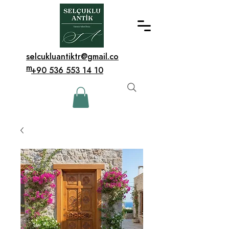
selcukluantiktr@gmail.co
m
+90 536 553 14 10