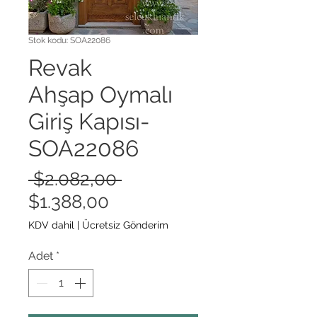
Stok kodu: SOA22086
Revak
Ahşap Oymalı
Giriş Kapısı-
SOA22086
Normal
 $2.082,00 
İndirimli
Fiyat
$1.388,00
Fiyat
KDV dahil
|
Ücretsiz Gönderim
Adet
*