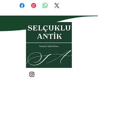
Gizlilik Politikası
Garanti- İade Koşulları
Üyelik Sözleşmesi
Satış Sözleşmesi
KVKK
Sık Sorulan Sorular