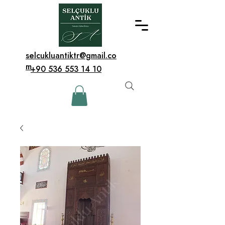
selcukluantiktr@gmail.co
m
+90 536 553 14 10