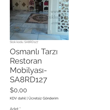
Stok kodu: SA8RD127
Osmanlı Tarzı
Restoran
Mobilyası-
SA8RD127
Fiyat
$0,00
KDV dahil
|
Ücretsiz Gönderim
Adet
*