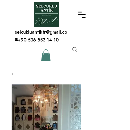
selcukluantiktr@gmail.co
m
+90 536 553 14 10