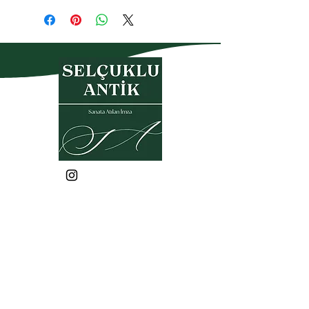
Gizlilik Politikası
Garanti- İade Koşulları
Üyelik Sözleşmesi
Satış Sözleşmesi
KVKK
Sık Sorulan Sorular