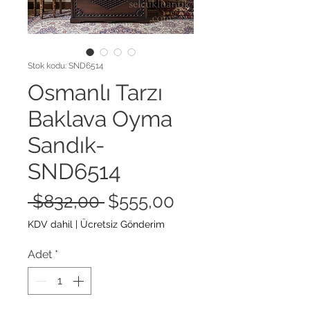
Stok kodu: SND6514
Osmanlı Tarzı
Baklava Oyma
Sandık-
SND6514
Normal
İndirimli
 $832,00 
$555,00
Fiyat
Fiyat
KDV dahil
|
Ücretsiz Gönderim
Adet
*