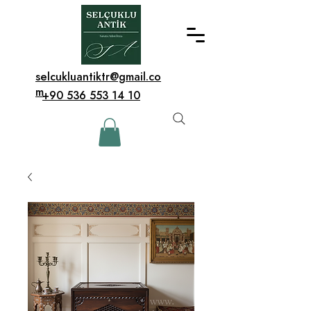
selcukluantiktr@gmail.co
m
+90 536 553 14 10