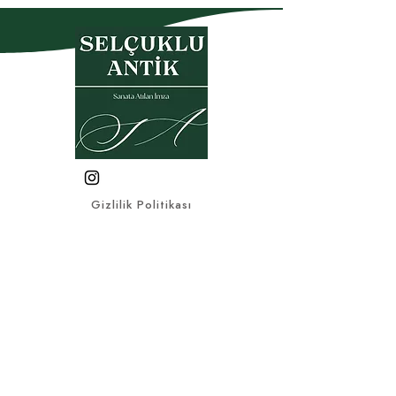
Gizlilik Politikası
Garanti- İade Koşulları
Üyelik Sözleşmesi
Satış Sözleşmesi
KVKK
Sık Sorulan Sorular
© 2025, Bu sitedeki tüm görsel
ve yazılı materyaller Selçuklu
Antik firmasına aittir.