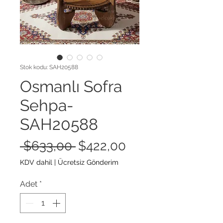
Stok kodu: SAH20588
Osmanlı Sofra
Sehpa-
SAH20588
Normal
İndirimli
 $633,00 
$422,00
Fiyat
Fiyat
KDV dahil
|
Ücretsiz Gönderim
Adet
*