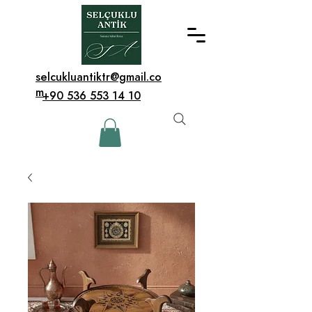
selcukluantiktr@gmail.co
m
+90 536 553 14 10