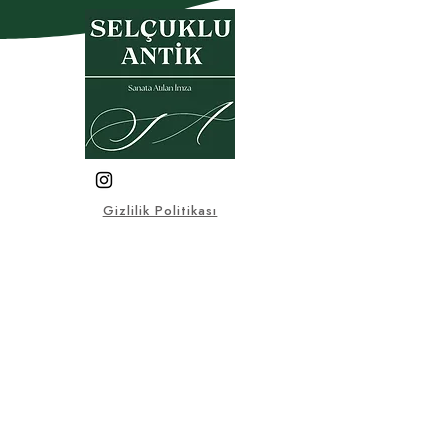
Gizlilik Politikası
Garanti- İade Koşulları
Üyelik Sözleşmesi
Satış Sözleşmesi
KVKK
Sık Sorulan Sorular
© 2025, Bu sitedeki tüm görsel
ve yazılı materyaller Selçuklu
Antik firmasına aittir.