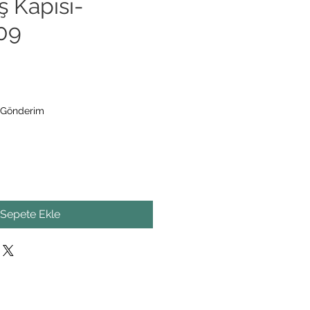
ş Kapısı-
09
 Gönderim
Sepete Ekle