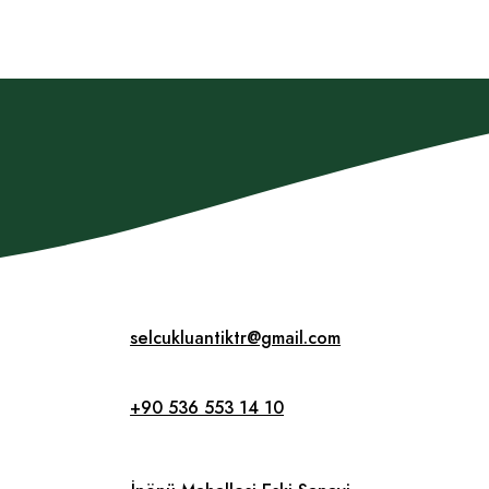
selcukluantiktr@gmail.com
+90 536 553 14 10