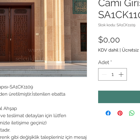
Cami Giri
SA1CK11
Stok kodu: SA1CK1109
Fiyat
$0,00
KDV dahil
|
Ücretsiz
Adet
*
apısı-SA1CK1109
n üretilmiştir.İstenilen ebatta
al Ahşap
ve teslimat detayları için lütfen
mizle iletişime geçiniz)
adır.
nk gibi değişiklik talepleriniz için mesaj