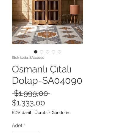
Stok kodu: SA04090
Osmanlı Çıtalı
Dolap-SA04090
Normal
 $1.999,00 
İndirimli
Fiyat
$1.333,00
Fiyat
KDV dahil
|
Ücretsiz Gönderim
Adet
*