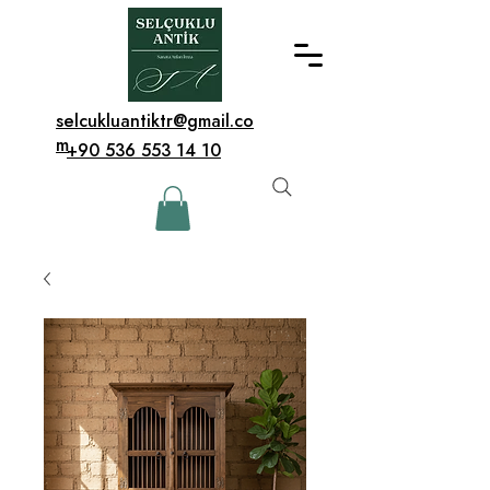
selcukluantiktr@gmail.co
m
+90 536 553 14 10