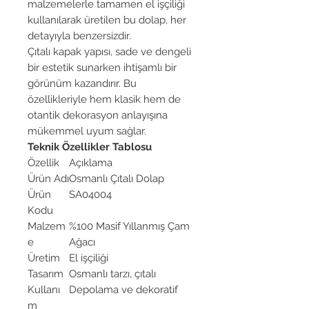
malzemelerle tamamen el işçiliği
kullanılarak üretilen bu dolap, her
detayıyla benzersizdir.
Çıtalı kapak yapısı, sade ve dengeli
bir estetik sunarken ihtişamlı bir
görünüm kazandırır. Bu
özellikleriyle hem klasik hem de
otantik dekorasyon anlayışına
mükemmel uyum sağlar.
Teknik Özellikler Tablosu
Özellik
Açıklama
Ürün Adı
Osmanlı Çıtalı Dolap
Ürün
SA04004
Kodu
Malzem
%100 Masif Yıllanmış Çam
e
Ağacı
Üretim
El işçiliği
Tasarım
Osmanlı tarzı, çıtalı
Kullanı
Depolama ve dekoratif
m