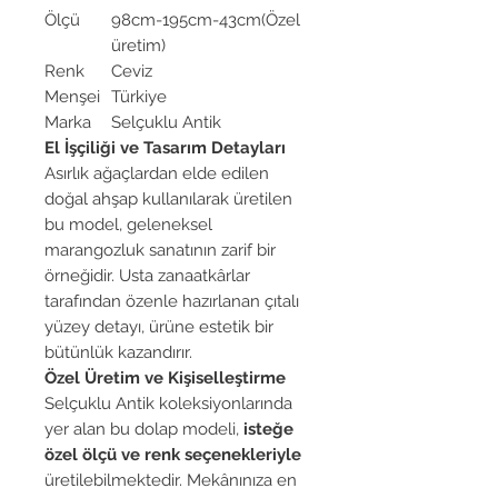
Ölçü
98cm-195cm-43cm(Özel
üretim)
Renk
Ceviz
Menşei
Türkiye
Marka
Selçuklu Antik
El İşçiliği ve Tasarım Detayları
Asırlık ağaçlardan elde edilen
doğal ahşap kullanılarak üretilen
bu model, geleneksel
marangozluk sanatının zarif bir
örneğidir. Usta zanaatkârlar
tarafından özenle hazırlanan çıtalı
yüzey detayı, ürüne estetik bir
bütünlük kazandırır.
Özel Üretim ve Kişiselleştirme
Selçuklu Antik koleksiyonlarında
yer alan bu dolap modeli,
isteğe
özel ölçü ve renk seçenekleriyle
üretilebilmektedir. Mekânınıza en