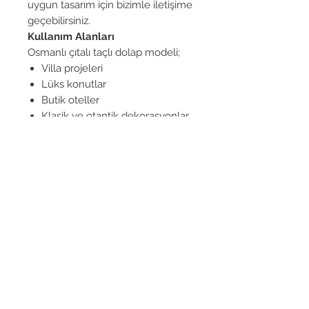
uygun tasarım için bizimle iletişime
geçebilirsiniz.
Kullanım Alanları
Osmanlı çıtalı taçlı dolap modeli;
Villa projeleri
Lüks konutlar
Butik oteller
Klasik ve otantik dekorasyonlar
için ideal bir tamamlayıcıdır.