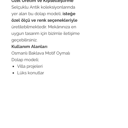
Özel Üretim ve Kişiselleştirme
Selçuklu Antik koleksiyonlarında
yer alan bu dolap modeli,
isteğe
özel ölçü ve renk seçenekleriyle
üretilebilmektedir. Mekânınıza en
uygun tasarım için bizimle iletişime
geçebilirsiniz.
Kullanım Alanları
Osmanlı Baklava Motif Oymalı
Dolap modeli;
Villa projeleri
Lüks konutlar
Butik oteller
Klasik ve otantik dekorasyonlar
için ideal bir tamamlayıcıdır.