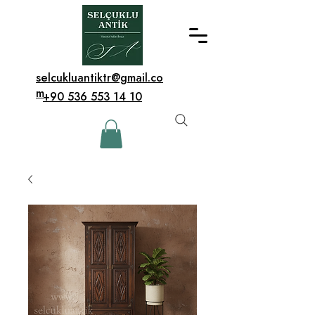
selcukluantiktr@gmail.co
m
+90 536 553 14 10