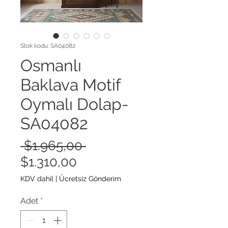
Stok kodu: SA04082
Osmanlı
Baklava Motif
Oymalı Dolap-
SA04082
Normal
 $1.965,00 
İndirimli
Fiyat
$1.310,00
Fiyat
KDV dahil
|
Ücretsiz Gönderim
Adet
*