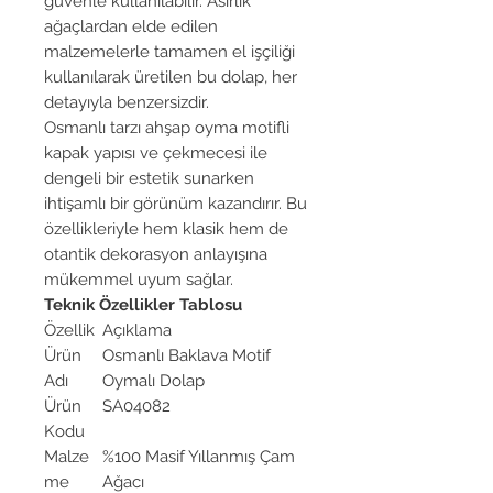
güvenle kullanılabilir. Asırlık
ağaçlardan elde edilen
malzemelerle tamamen el işçiliği
kullanılarak üretilen bu dolap, her
detayıyla benzersizdir.
Osmanlı tarzı ahşap oyma motifli
kapak yapısı ve çekmecesi ile
dengeli bir estetik sunarken
ihtişamlı bir görünüm kazandırır. Bu
özellikleriyle hem klasik hem de
otantik dekorasyon anlayışına
mükemmel uyum sağlar.
Teknik Özellikler Tablosu
Özellik
Açıklama
Ürün
Osmanlı Baklava Motif
Adı
Oymalı Dolap
Ürün
SA04082
Kodu
Malze
%100 Masif Yıllanmış Çam
me
Ağacı