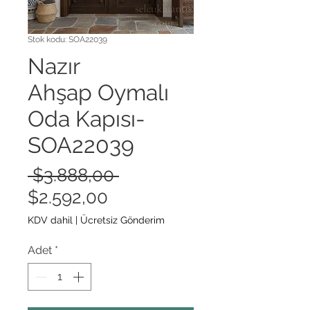
Stok kodu: SOA22039
Nazır
Ahşap Oymalı
Oda Kapısı-
SOA22039
Normal
 $3.888,00 
İndirimli
Fiyat
$2.592,00
Fiyat
KDV dahil
|
Ücretsiz Gönderim
Adet
*