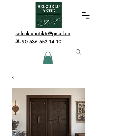
selcukluantiktr@gmail.co
m
+90 536 553 14 10