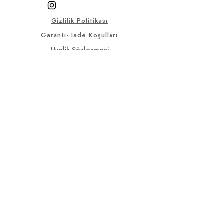
Gizlilik Politikası
Garanti- İade Koşulları
Üyelik Sözleşmesi
Satış Sözleşmesi
KVKK
Sık Sorulan Sorular
© 2025, Bu sitedeki tüm görsel
ve yazılı materyaller Selçuklu
Antik firmasına aittir.
selcukluantiktr@gmail.co
m
+90 536 553
14 10
İnönü Mahallesi Eski Sanayi Sitesi