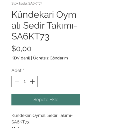
Stok kodu: SA6KT73
Kündekari Oym
alı Sedir Takımı-
SA6KT73
Fiyat
$0,00
KDV dahil
|
Ücretsiz Gönderim
Adet
*
Sepete Ekle
Kündekari Oymalı Sedir Takımı-
SA6KT73