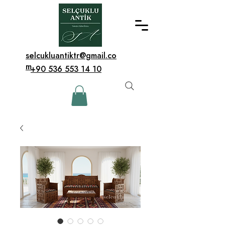
selcukluantiktr@gmail.co
m
+90 536 553 14 10