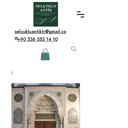
selcukluantiktr@gmail.co
m
+90 536 553 14 10