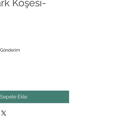
rk Köşesi-
 Gönderim
Sepete Ekle