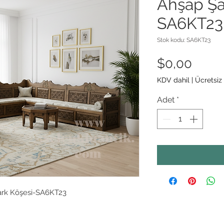
Ahşap Şa
SA6KT23
Stok kodu: SA6KT23
Fiyat
$0,00
KDV dahil
|
Ücretsiz
Adet
*
ark Köşesi-SA6KT23