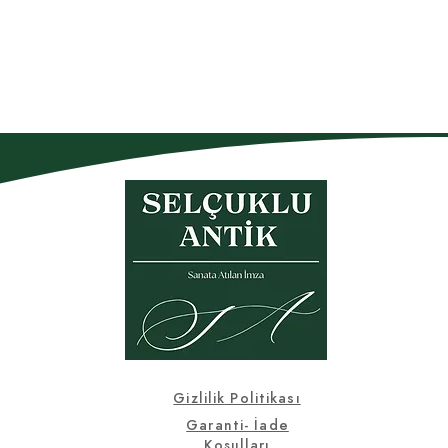
Gizlilik Politikası
Garanti- İade
Koşulları