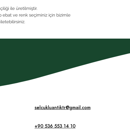
iği ile üretilmiştir.
p ebat ve renk seçiminiz için bizimle
letebilirsiniz.
selcukluantiktr@gmail.com
+90 536 553 14 10