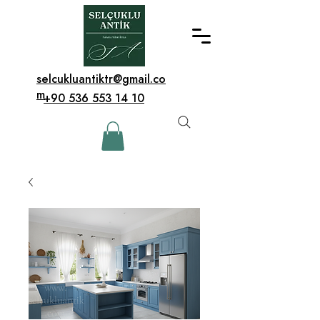
selcukluantiktr@gmail.co
m
+90 536 553 14 10