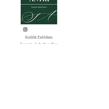
Gizlilik Politikası
Garanti- İade Koşulları
Üyelik Sözleşmesi
Satış Sözleşmesi
KVKK
Sık Sorulan Sorular
© 2025, Bu sitedeki tüm görsel
ve yazılı materyaller Selçuklu
Antik firmasına aittir.
selcukluantiktr@gmail.co
m