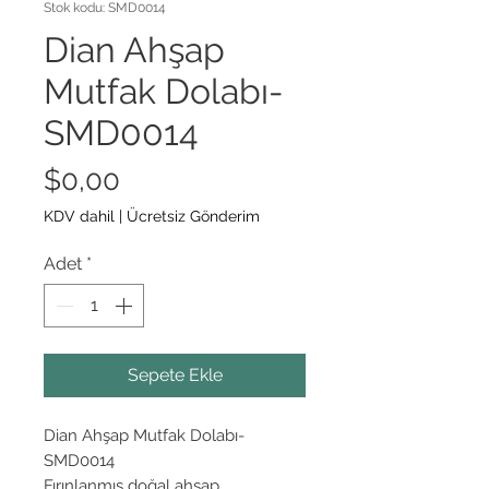
Stok kodu: SMD0014
Dian Ahşap
Mutfak Dolabı-
SMD0014
Fiyat
$0,00
KDV dahil
|
Ücretsiz Gönderim
Adet
*
Sepete Ekle
Dian Ahşap Mutfak Dolabı-
SMD0014
Fırınlanmış doğal ahşap