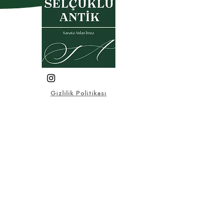
Gizlilik Politikası
Garanti- İade Koşulları
Üyelik Sözleşmesi
Satış Sözleşmesi
KVKK
Sık Sorulan Sorular
© 2025, Bu sitedeki tüm görsel
ve yazılı materyaller Selçuklu
Antik firmasına aittir.