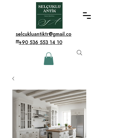
selcukluantiktr@gmail.co
m
+90 536 553 14 10