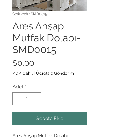
Stok kodu: SMD0015
Ares Ahşap
Mutfak Dolabı-
SMD0015
Fiyat
$0,00
KDV dahil
|
Ücretsiz Gönderim
Adet
*
Sepete Ekle
Ares Ahşap Mutfak Dolabı-