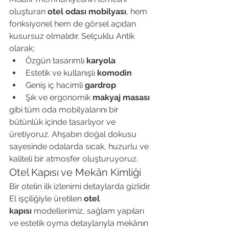
oluşturan 
otel odası mobilyası
, hem 
fonksiyonel hem de görsel açıdan 
kusursuz olmalıdır. Selçuklu Antik 
olarak;
Özgün tasarımlı 
karyola
Estetik ve kullanışlı 
komodin
Geniş iç hacimli 
gardrop
Şık ve ergonomik 
makyaj masası
gibi tüm oda mobilyalarını bir 
bütünlük içinde tasarlıyor ve 
üretiyoruz. Ahşabın doğal dokusu 
sayesinde odalarda sıcak, huzurlu ve 
kaliteli bir atmosfer oluşturuyoruz.
Otel Kapısı ve Mekân Kimliği
Bir otelin ilk izlenimi detaylarda gizlidir. 
El işçiliğiyle üretilen 
otel 
kapısı
 modellerimiz, sağlam yapıları 
ve estetik oyma detaylarıyla mekânın 