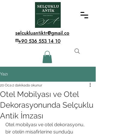
selcukluantiktr@gmail.co
m
+90 536 553 14 10
Yazı
20 Oca
2 dakikada okunur
Otel Mobilyası ve Otel
Dekorasyonunda Selçuklu
Antik İmzası
Otel mobilyası ve otel dekorasyonu, 
bir otelin misafirlerine sunduğu 