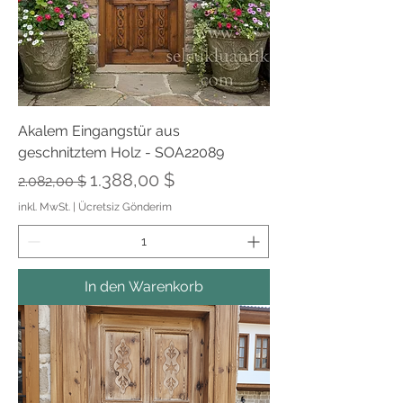
Akalem Eingangstür aus
geschnitztem Holz - SOA22089
Standardpreis
Sale-Preis
1.388,00 $
2.082,00 $
inkl. MwSt.
|
Ücretsiz Gönderim
In den Warenkorb