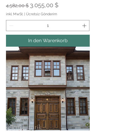
Standardpreis
Sale-Preis
3.055,00 $
4.582,00 $
inkl. MwSt.
|
Ücretsiz Gönderim
In den Warenkorb