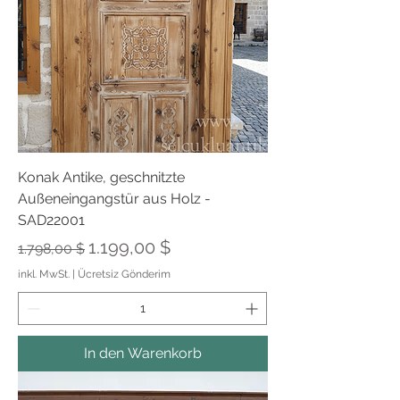
Konak Antike, geschnitzte
Außeneingangstür aus Holz -
SAD22001
Standardpreis
Sale-Preis
1.199,00 $
1.798,00 $
inkl. MwSt.
|
Ücretsiz Gönderim
In den Warenkorb