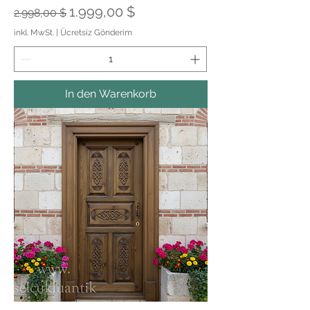
Standardpreis
Sale-Preis
1.999,00 $
2.998,00 $
inkl. MwSt.
|
Ücretsiz Gönderim
In den Warenkorb