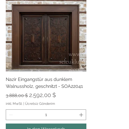
Nazir Eingangstür aus dunklem
Walnussholz, geschnitzt - SOA22041
Standardpreis
Sale-Preis
2.592,00 $
3.888,00 $
inkl. MwSt.
|
Ücretsiz Gönderim