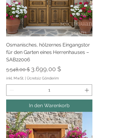
Osmanisches, hölzernes Eingangstor
für den Garten eines Herrenhauses –
SAB22006
Standardpreis
Sale-Preis
3.699,00 $
5.548,00 $
inkl. MwSt.
|
Ücretsiz Gönderim
In den Warenkorb