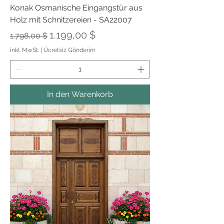
Konak Osmanische Eingangstür aus
Holz mit Schnitzereien - SA22007
Standardpreis
Sale-Preis
1.199,00 $
1.798,00 $
inkl. MwSt.
|
Ücretsiz Gönderim
In den Warenkorb