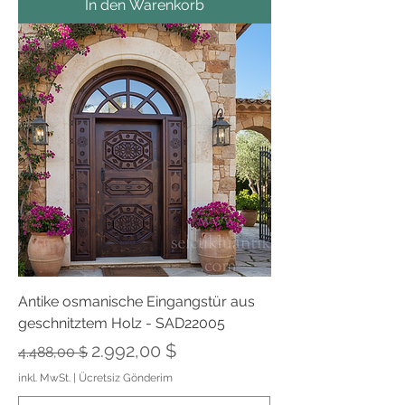
In den Warenkorb
Antike osmanische Eingangstür aus
geschnitztem Holz - SAD22005
Standardpreis
Sale-Preis
2.992,00 $
4.488,00 $
inkl. MwSt.
|
Ücretsiz Gönderim