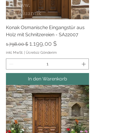
Konak Osmanische Eingangstür aus
Holz mit Schnitzereien - SA22007
Standardpreis
Sale-Preis
1.199,00 $
1.798,00 $
inkl. MwSt.
|
Ücretsiz Gönderim
In den Warenkorb