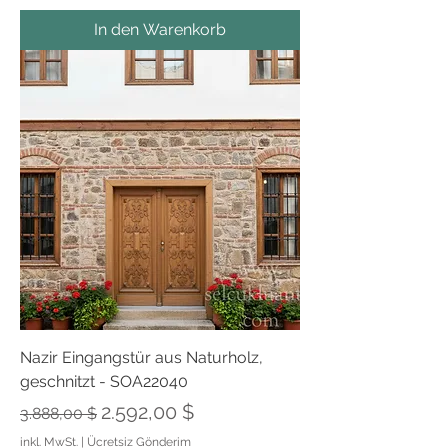
In den Warenkorb
Nazir Eingangstür aus Naturholz,
geschnitzt - SOA22040
Standardpreis
Sale-Preis
2.592,00 $
3.888,00 $
inkl. MwSt.
|
Ücretsiz Gönderim