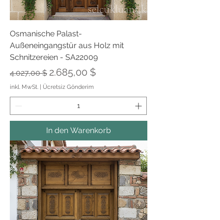
Osmanische Palast-
Außeneingangstür aus Holz mit
Schnitzereien - SA22009
Standardpreis
Sale-Preis
2.685,00 $
4.027,00 $
inkl. MwSt.
|
Ücretsiz Gönderim
In den Warenkorb