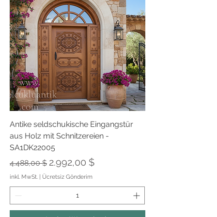
Antike seldschukische Eingangstür
aus Holz mit Schnitzereien -
SA1DK22005
Standardpreis
Sale-Preis
2.992,00 $
4.488,00 $
inkl. MwSt.
|
Ücretsiz Gönderim