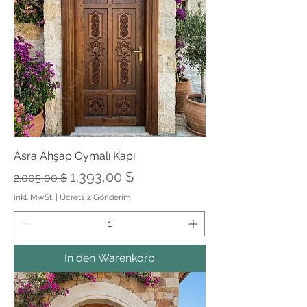
Asra Ahşap Oymalı Kapı
Standardpreis
Sale-Preis
1.393,00 $
2.005,00 $
inkl. MwSt.
|
Ücretsiz Gönderim
In den Warenkorb