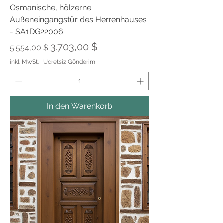
Osmanische, hölzerne
Außeneingangstür des Herrenhauses
- SA1DG22006
Standardpreis
Sale-Preis
3.703,00 $
5.554,00 $
inkl. MwSt.
|
Ücretsiz Gönderim
In den Warenkorb