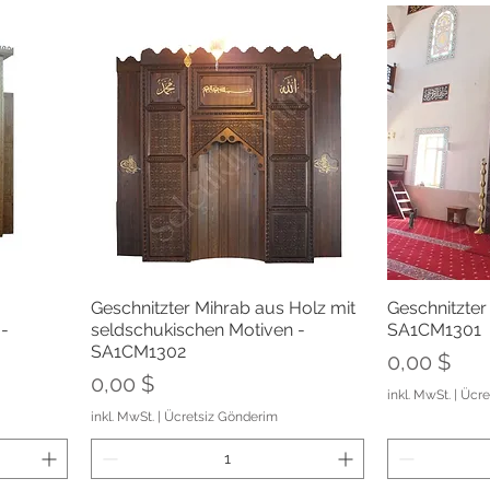
t
Schnellansicht
Sch
Geschnitzter Mihrab aus Holz mit
Geschnitzter
 -
seldschukischen Motiven -
SA1CM1301
SA1CM1302
Preis
0,00 $
Preis
0,00 $
inkl. MwSt.
|
Ücre
inkl. MwSt.
|
Ücretsiz Gönderim