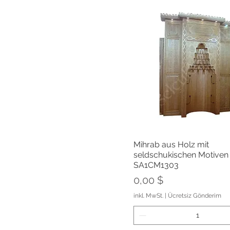
Schnellansich
Mihrab aus Holz mit
seldschukischen Motiven
SA1CM1303
Preis
0,00 $
inkl. MwSt.
|
Ücretsiz Gönderim