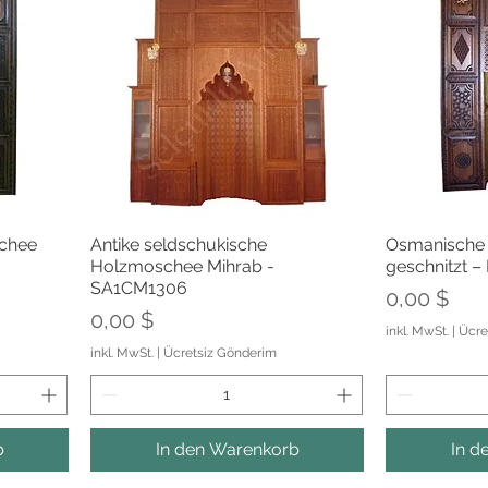
t
Schnellansicht
Sch
chee
Antike seldschukische
Osmanische 
Holzmoschee Mihrab -
geschnitzt 
SA1CM1306
Preis
0,00 $
Preis
0,00 $
inkl. MwSt.
|
Ücre
inkl. MwSt.
|
Ücretsiz Gönderim
b
In den Warenkorb
In d