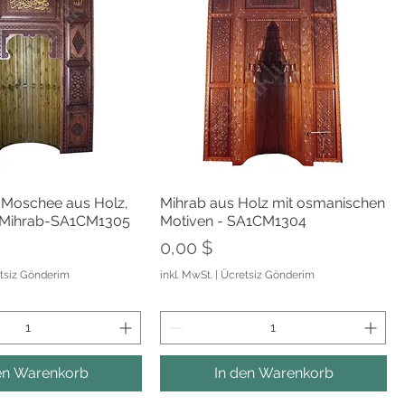
nellansicht
Schnellansicht
Moschee aus Holz,
Mihrab aus Holz mit osmanischen
– Mihrab-SA1CM1305
Motiven - SA1CM1304
Preis
0,00 $
tsiz Gönderim
inkl. MwSt.
|
Ücretsiz Gönderim
en Warenkorb
In den Warenkorb