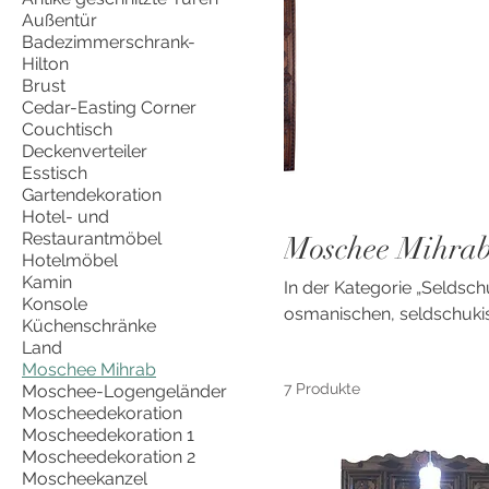
Außentür
Badezimmerschrank-
Hilton
Brust
Cedar-Easting Corner
Couchtisch
Deckenverteiler
Esstisch
Gartendekoration
Hotel- und
Restaurantmöbel
Moschee Mihra
Hotelmöbel
Kamin
In der Kategorie „Seldsch
Konsole
osmanischen, seldschukis
Küchenschränke
Land
Moschee Mihrab
7 Produkte
Moschee-Logengeländer
Moscheedekoration
Moscheedekoration 1
Moscheedekoration 2
Moscheekanzel