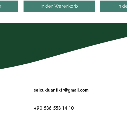
b
In den Warenkorb
In d
selcukluantiktr@gmail.com
+90 536 553 14 10