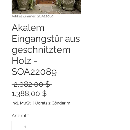
Artikelnummer: SOA22089
Akalem
Eingangstür aus
geschnitztem
Holz -
SOA22089
Standardpreis
 2.082,00 $ 
Sale-
1.388,00 $
Preis
inkl. MwSt.
|
Ücretsiz Gönderim
Anzahl
*