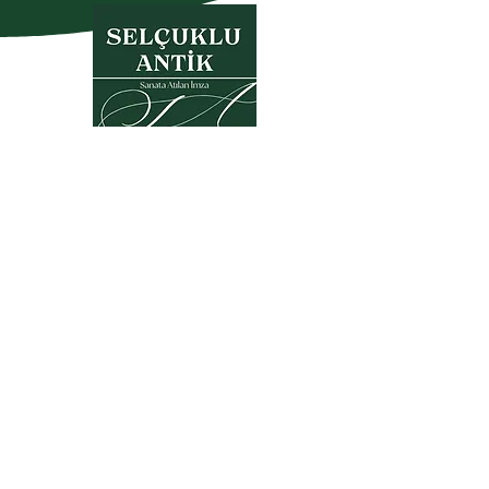
Datenschutzerklärung
Garantie- und
Rückgabebedingungen
Mitgliedschaftsvereinbarung
Kaufvertrag
KVKK
Häufig gestellte Fragen
© 2025, Alle visuellen und
schriftlichen Materialien auf
dieser Website gehören der