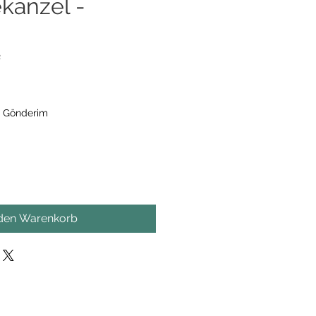
kanzel -
2
s
z Gönderim
 den Warenkorb