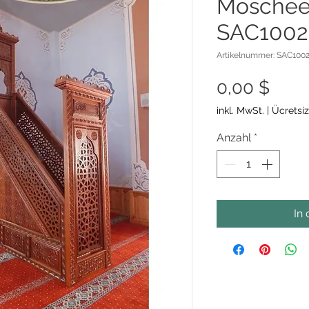
Moschee
SAC1002
Artikelnummer: SAC100
Prei
0,00 $
inkl. MwSt.
|
Ücretsi
Anzahl
*
In