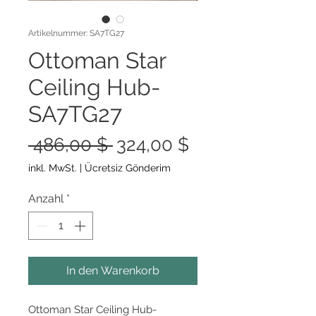
Artikelnummer: SA7TG27
Ottoman Star
Ceiling Hub-
SA7TG27
Standardpreis
Sale-
 486,00 $ 
324,00 $
Preis
inkl. MwSt.
|
Ücretsiz Gönderim
Anzahl
*
In den Warenkorb
Ottoman Star Ceiling Hub-