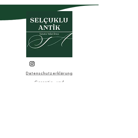
Datenschutzerklärung
Garantie- und
Rückgabebedingungen
Mitgliedschaftsvereinbarung
Kaufvertrag
KVKK
Häufig gestellte Fragen
© 2025, Alle visuellen und